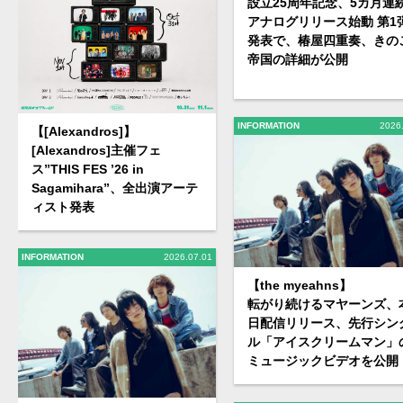
設立25周年記念、5カ月連
アナログリリース始動 第1
発表で、椿屋四重奏、きの
帝国の詳細が公開
INFORMATION
2026
【[Alexandros]】
[Alexandros]主催フェ
ス”THIS FES ’26 in
Sagamihara”、全出演アーテ
ィスト発表
INFORMATION
2026.07.01
【the myeahns】
転がり続けるマヤーンズ、
日配信リリース、先行シン
ル「アイスクリームマン」
ミュージックビデオを公開