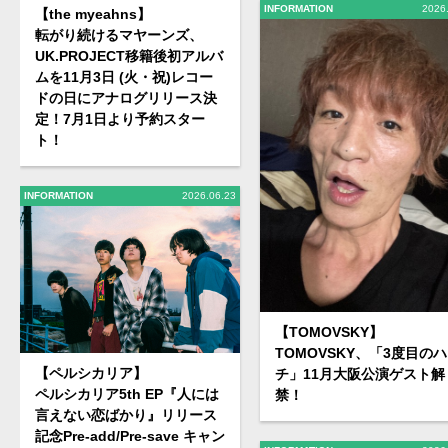
INFORMATION
2026
【the myeahns】
転がり続けるマヤーンズ、
UK.PROJECT移籍後初アルバ
ムを11月3日 (火・祝)レコー
ドの日にアナログリリース決
定！7月1日より予約スター
ト！
INFORMATION
2026.06.23
【TOMOVSKY】
TOMOVSKY、「3度目の
【ペルシカリア】
チ」11月大阪公演ゲスト解
ペルシカリア5th EP『人には
禁！
言えない恋ばかり』リリース
記念Pre-add/Pre-save キャン