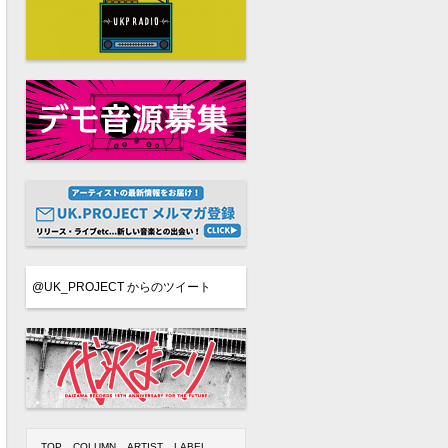
@UK_PROJECT からのツイート
TOP
COLUMN
ARTIST
LABEL