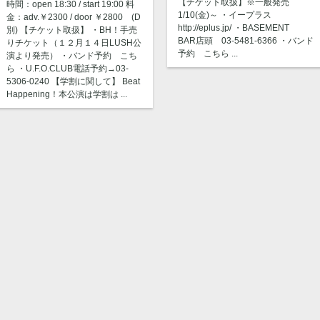
【チケット取扱】※一般発売
時間：open 18:30 / start 19:00 料
1/10(金)～ ・イープラス
金：adv.￥2300 / door ￥2800 (D
http://eplus.jp/ ・BASEMENT
別) 【チケット取扱】 ・BH！手売
BAR店頭 03-5481-6366 ・バンド
りチケット（１２月１４日LUSH公
予約 こちら ...
演より発売） ・バンド予約 こち
ら ・U.F.O.CLUB電話予約→03-
5306-0240 【学割に関して】 Beat
Happening！本公演は学割は ...