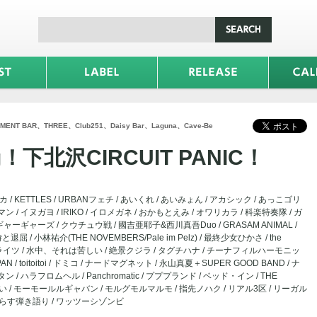
MENT BAR、THREE、Club251、Daisy Bar、Laguna、Cave-Be
ng！下北沢CIRCUIT PANIC！
KETTLES / URBANフェチ / あいくれ / あいみょん / アカシック / あっこゴリ
スマン / イヌガヨ / IRIKO / イロメガネ / おかもとえみ / オワリカラ / 科楽特奏隊 / ガ
ャーギャーズ / クウチュウ戦 / 國吉亜耶子&西川真吾Duo / GRASAM ANIMAL /
/ 小林祐介(THE NOVEMBERS/Pale im Pelz) / 最終少女ひかさ / the
プザライツ / 水中、それは苦しい / 絶景クジラ / タグチハナ / チーナフィルハーモニッ
N / toitoitoi / ドミコ / ナードマグネット / 永山真夏＋SUPER GOOD BAND / ナ
 ハラフロムヘル / Panchromatic / プププランド / ベッド・イン / THE
うぇい / モーモールルギャバン / モルグモルマルモ / 指先ノハク / リアル3区 / リーガル
ゃらす弾き語り / ワッツーシゾンビ