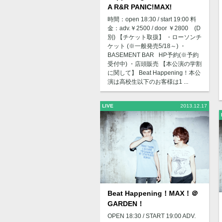
A R&R PANIC!MAX!
時間：open 18:30 / start 19:00 料
金：adv.￥2500 / door ￥2800 (D
別) 【チケット取扱】 ・ローソンチ
ケット (※一般発売5/18～) ・
BASEMENT BAR HP予約(※予約
受付中) ・店頭販売 【本公演の学割
に関して】 Beat Happening！本公
演は高校生以下のお客様は1 ...
LIVE
2013.12.17
Beat Happening！MAX！＠
GARDEN！
OPEN 18:30 / START 19:00 ADV.