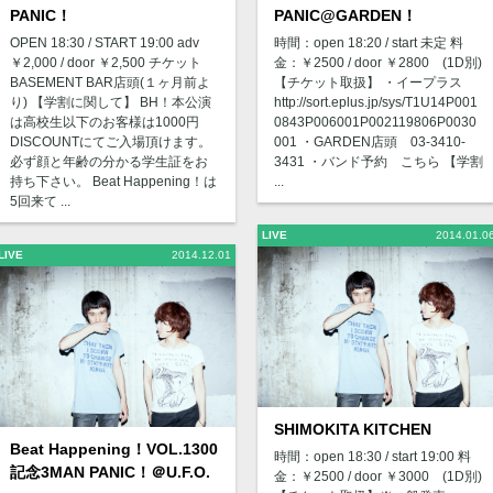
PANIC@GARDEN！
PANIC！
時間：open 18:20 / start 未定 料
OPEN 18:30 / START 19:00 adv
金：￥2500 / door ￥2800 (1D別)
￥2,000 / door ￥2,500 チケット
【チケット取扱】 ・イープラス
BASEMENT BAR店頭(１ヶ月前よ
http://sort.eplus.jp/sys/T1U14P001
り) 【学割に関して】 BH！本公演
0843P006001P002119806P0030
は高校生以下のお客様は1000円
001 ・GARDEN店頭 03-3410-
DISCOUNTにてご入場頂けます。
3431 ・バンド予約 こちら 【学割
必ず顔と年齢の分かる学生証をお
...
持ち下さい。 Beat Happening！は
5回来て ...
LIVE
2014.01.0
LIVE
2014.12.01
SHIMOKITA KITCHEN
Beat Happening！VOL.1300
時間：open 18:30 / start 19:00 料
記念3MAN PANIC！＠U.F.O.
金：￥2500 / door ￥3000 (1D別)