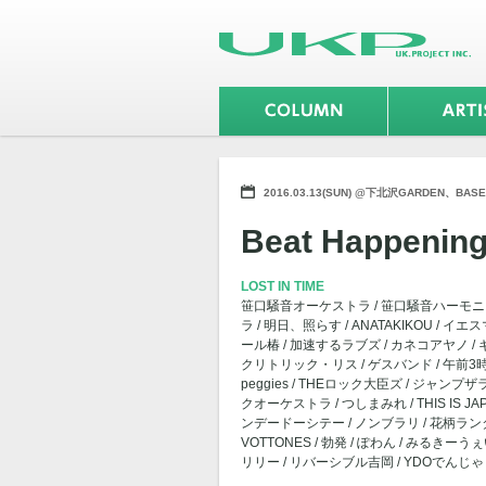
2016.03.13(SUN) @下北沢GARDEN、BASE
Beat Happeni
LOST IN TIME
笹口騒音オーケストラ / 笹口騒音ハーモニカ / 
ラ / 明日、照らす / ANATAKIKOU / イエ
ール椿 / 加速するラブズ / カネコアヤノ / ギ
クリトリック・リス / ゲスバンド / 午前3時と退屈 
peggies / THEロック大臣ズ / ジャン
クオーケストラ / つしまみれ / THIS IS JAPA
ンデードーシテー / ノンブラリ / 花柄ランタン /
VOTTONES / 勃発 / ぽわん / みるきー
リリー / リバーシブル吉岡 / YDOでんじ