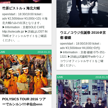
竹原ピストル x 海北大輔
open/start：18:30/19:00 ticket：
adv ¥2,500/door ¥3,000(+1D) ※海
北大輔のみの出演となります。
▶︎Information：京都SOLE CAFE
http://solecafe.jp/ ▶︎詳細はLOST IN
ウエノコウジ生誕祭 2016＠京
TIMEオフィシャルサイトをご確認
都 磔磔
ください。 ...
open/start：18:00/19:00 ticket：
adv ¥3,500/door ¥4,000(+D代)
LIVE
2016.01.21
▶︎Information：京都 磔磔 075-351-
1321 ▶︎詳細は武藤昭平withウエノ
コウジオフィシャルサイトをご確
認ください。
LIVE
2016.01.2
POLYSICS TOUR 2016 ツア
ーでルンルン!!!＠仙台enn