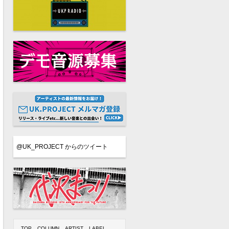
@UK_PROJECT からのツイート
TOP
COLUMN
ARTIST
LABEL