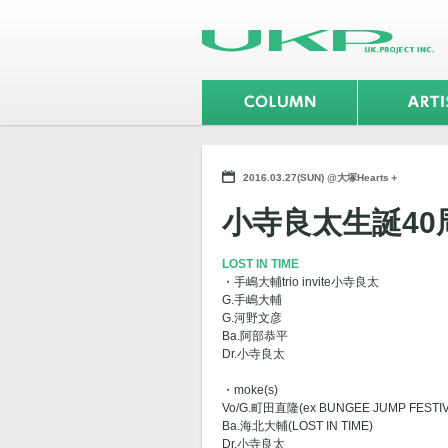
2016.03.27(SUN) @大塚Hearts＋
小寺良太生誕4
LOST IN TIME
・手嶋大輔trio invite小寺良太
G.手嶋大輔
G.河野文彦
Ba.阿部恭平
Dr.小寺良太
・moke(s)
Vo/G.町田直隆(ex BUNGEE JUMP FESTIV
Ba.海北大輔(LOST IN TIME)
Dr.小寺良太