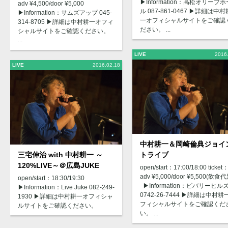
▶︎Information：高松オリーブホ
adv ¥4,500/door ¥5,000
ル 087-861-0467 ▶︎詳細は中村
▶︎Information：サムズアップ 045-
一オフィシャルサイトをご確認
314-8705 ▶︎詳細は中村耕一オフィ
ださい。 ...
シャルサイトをご確認ください。
...
LIVE
2016
LIVE
2016.02.18
中村耕一＆岡崎倫典ジョイ
三宅伸治 with 中村耕一 ～
トライブ
120%LIVE～＠広島JUKE
open/start：17:00/18:00 ticket
adv ¥5,000/door ¥5,500(飲食代
open/start：18:30/19:30
▶︎Information：ビバリーヒル
▶︎Information：Live Juke 082-249-
0742-26-7444 ▶︎詳細は中村耕
1930 ▶︎詳細は中村耕一オフィシャ
フィシャルサイトをご確認くだ
ルサイトをご確認ください。
い。 ...