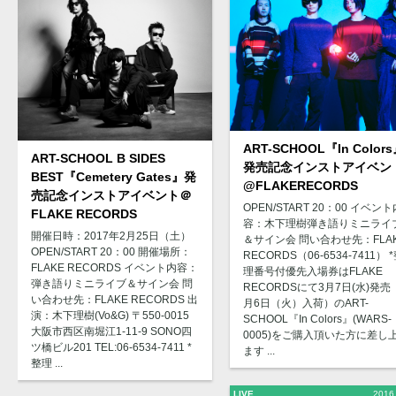
ART-SCHOOL『In Color
ART-SCHOOL B SIDES
発売記念インストアイベン
BEST『Cemetery Gates』発
@FLAKERECORDS
売記念インストアイベント＠
OPEN/START 20：00 イベント
FLAKE RECORDS
容：木下理樹弾き語りミニライ
開催日時：2017年2月25日（土）
＆サイン会 問い合わせ先：FLA
OPEN/START 20：00 開催場所：
RECORDS（06-6534-7411） 
FLAKE RECORDS イベント内容：
理番号付優先入場券はFLAKE
弾き語りミニライブ＆サイン会 問
RECORDSにて3月7日(水)発売
い合わせ先：FLAKE RECORDS 出
月6日（火）入荷）のART-
演：木下理樹(Vo&G) 〒550-0015
SCHOOL『In Colors』(WARS-
大阪市西区南堀江1-11-9 SONO四
0005)をご購入頂いた方に差し
ツ橋ビル201 TEL:06-6534-7411 *
ます ...
整理 ...
LIVE
2016