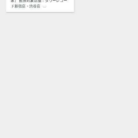
家） 配券対象店舗：タワーレコー
ド新宿店・渋谷店 ...