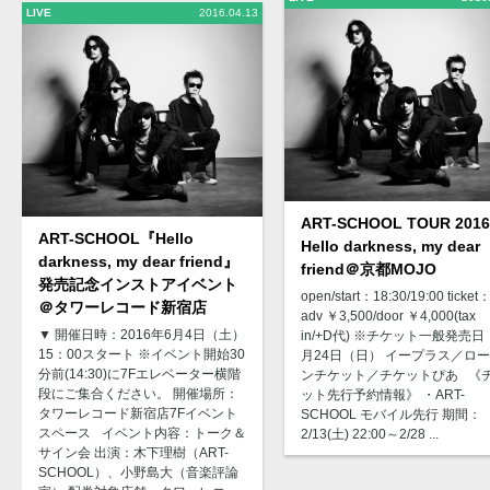
LIVE
2016.04.13
ART-SCHOOL TOUR 2016 
ART-SCHOOL『Hello
Hello darkness, my dear
darkness, my dear friend』
friend＠京都MOJO
発売記念インストアイベント
open/start：18:30/19:00 ticket
＠タワーレコード新宿店
adv ￥3,500/door ￥4,000(tax
▼ 開催日時：2016年6月4日（土）
in/+D代) ※チケット一般発売日
15：00スタート ※イベント開始30
月24日（日） イープラス／ロ
分前(14:30)に7Fエレベーター横階
ンチケット／チケットぴあ 《
段にご集合ください。 開催場所：
ット先行予約情報》 ・ART-
タワーレコード新宿店7Fイベント
SCHOOL モバイル先行 期間：
スペース イベント内容：トーク＆
2/13(土) 22:00～2/28 ...
サイン会 出演：木下理樹（ART-
SCHOOL）、小野島大（音楽評論