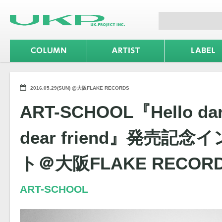
2016.05.29(SUN) @大阪FLAKE RECORDS
ART-SCHOOL『Hello dar
dear friend』発売記
ト＠大阪FLAKE RECOR
ART-SCHOOL