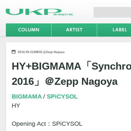
2016.09.21(WED) @Zepp Nagoya
HY+BIGMAMA「Synchroni
2016」＠Zepp Nagoya
BIGMAMA
SPiCYSOL
HY
Opening Act：SPiCYSOL