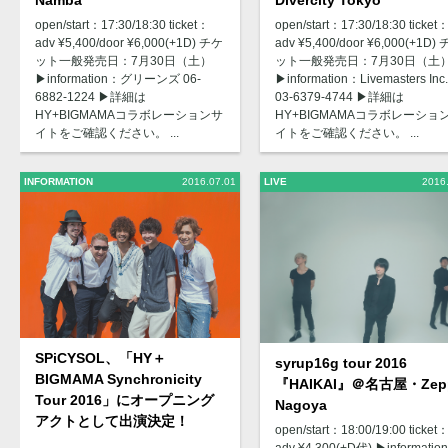
open/start：17:30/18:30 ticket：
open/start：17:30/18:30 ticket
adv ¥5,400/door ¥6,000(+1D) チケ
adv ¥5,400/door ¥6,000(+1D)
ット一般発売日：7月30日（土）
ット一般発売日：7月30日（土
▶︎information：グリーンズ 06-
▶︎information：Livemasters Inc.
6882-1224 ▶︎詳細は
03-6379-4744 ▶︎詳細は
HY+BIGMAMAコラボレーションサ
HY+BIGMAMAコラボレーショ
イトをご確認ください。 ...
イトをご確認ください。 ...
INFORMATION
2016.07.01
LIVE
2016
SPiCYSOL、「HY＋
syrup16g tour 2016
BIGMAMA Synchronicity
『HAIKAI』＠名古屋・Zep
Tour 2016」にオープニング
Nagoya
アクトとして出演決定！
open/start：18:00/19:00 ticket
adv ¥4,300(+D代) ▶︎informatio