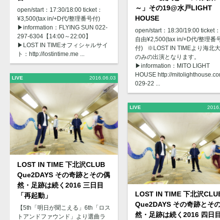
～」その19@水戸LIGHT
open/start：17:30/18:00 ticket：
HOUSE
¥3,500(tax in/+D代/整理番号付)
▶︎information：FLYING SUN 022-
open/start：18:30/19:00 ticke
297-6304【14:00～22:00】
自由¥2,500(tax in/+D代/整理番
▶︎LOST IN TIMEオフィシャルサイ
付) ※LOST IN TIMEより海北
ト：http://lostintime.me ...
のみの出演となります。
▶︎information：MITO LIGHT
HOUSE http://mitolighthouse.c
LIVE
2016.06.03
029-22 ...
LIVE
2016
LOST IN TIME 下北沢CLUB
Que2DAYS その奇跡とその偶
然・足跡は続く2016 三日目
LOST IN TIME 下北沢CLU
「再起動」
Que2DAYS その奇跡とそ
【5th「明日が聞こえる」6th「ロス
然・足跡は続く2016 四日
トアンドファウンド」より選曲ラ