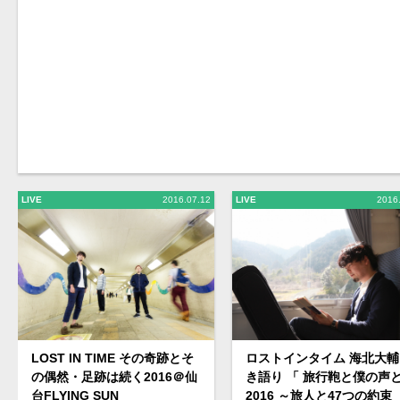
LIVE
2016.07.12
LIVE
2016
ロストインタイム 海北大輔
LOST IN TIME その奇跡とそ
き語り 「 旅行鞄と僕の声
の偶然・足跡は続く2016＠仙
2016 ～旅人と47つの約束
台FLYING SUN