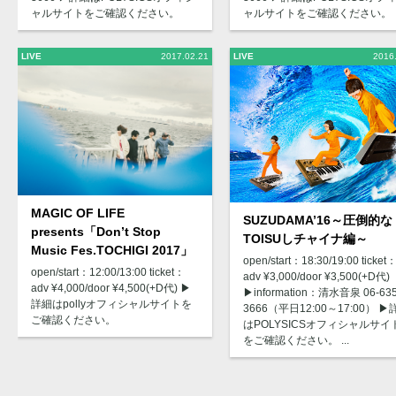
ャルサイトをご確認ください。
ャルサイトをご確認ください。
LIVE
2017.02.21
LIVE
2016
MAGIC OF LIFE
SUZUDAMA’16～圧倒的な
presents「Don’t Stop
TOISUしチャイナ編～
Music Fes.TOCHIGI 2017」
open/start：18:30/19:00 ticket
open/start：12:00/13:00 ticket：
adv ¥3,000/door ¥3,500(+D代)
adv ¥4,000/door ¥4,500(+D代) ▶︎
▶︎information：清水音泉 06-635
詳細はpollyオフィシャルサイトを
3666（平日12:00～17:00） ▶
ご確認ください。
はPOLYSICSオフィシャルサイ
をご確認ください。 ...