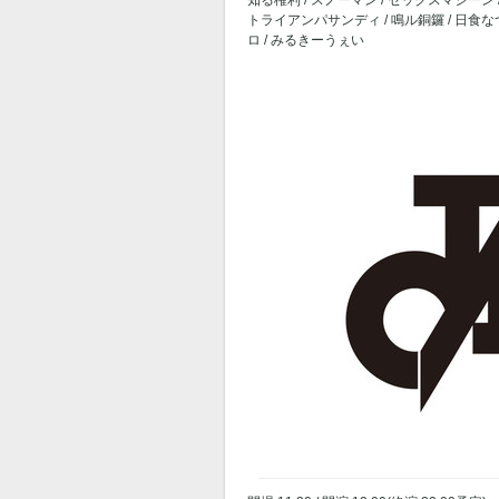
知る権利 / スノーマン / セックスマシーン 
トライアンパサンディ / 鳴ル銅鑼 / 日食なつ
ロ / みるきーうぇい