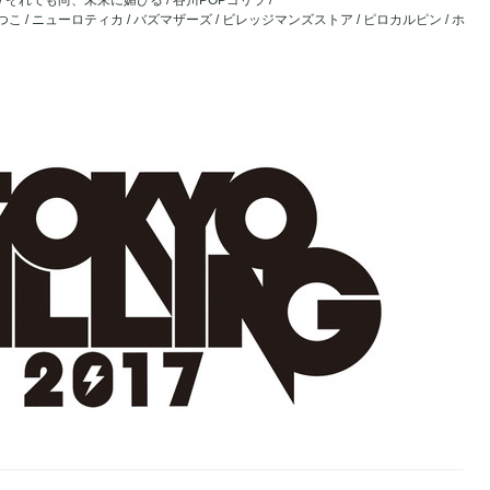
/ それでも尚、未来に媚びる / 谷川POPゴリラ /
こ / ニューロティカ / バズマザーズ / ビレッジマンズストア / ピロカルピン / ホ