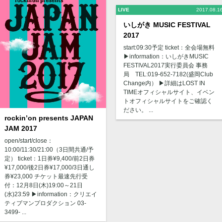
LIVE
2017.08.1
いしがき MUSIC FESTIVAL
2017
start:09:30予定 ticket：全会場無料
▶︎information：いしがきMUSIC
FESTIVAL2017実行委員会 事務
局 TEL:019-652-7182(盛岡Club
Change内） ▶︎詳細はLOST IN
TIMEオフィシャルサイト、イベン
トオフィシャルサイトをご確認く
ださい。 ...
rockin’on presents JAPAN
JAM 2017
open/start/close：
10:00/11:30/21:00（3日間共通/予
定） ticket：1日券¥9,400/前2日券
¥17,000/後2日券¥17,000/3日通し
券¥23,000 チケット最速先行受
付：12月8日(木)19:00～21日
(水)23:59 ▶︎information：クリエイ
ティブマンプロダクション 03-
3499- ...