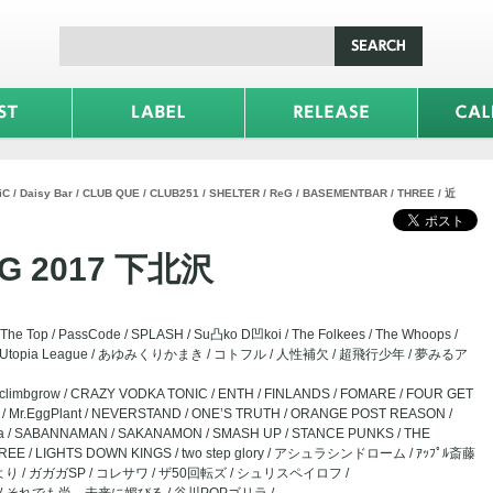
/ Daisy Bar / CLUB QUE / CLUB251 / SHELTER / ReG / BASEMENTBAR / THREE / 近
NG 2017 下北沢
r The Top / PassCode / SPLASH / Su凸ko D凹koi / The Folkees / The Whoops /
uchuu, / Utopia League / あゆみくりかまき / コトフル / 人性補欠 / 超飛行少年 / 夢みるア
imbgrow / CRAZY VODKA TONIC / ENTH / FINLANDS / FOMARE / FOUR GET
x / Mr.EggPlant / NEVERSTAND / ONE’S TRUTH / ORANGE POST REASON /
ma / SABANNAMAN / SAKANAMON / SMASH UP / STANCE PUNKS / THE
HREE / LIGHTS DOWN KINGS / two step glory / アシュラシンドローム / ｱｯﾌﾟﾙ斎藤
 / ガガガSP / コレサワ / ザ50回転ズ / シュリスペイロフ /