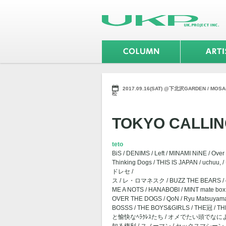
2017.09.16(SAT) @下北沢GARDEN / MOSAiC 
松
TOKYO CALLI
teto
BiS / DENIMS / Left / MINAMI NiNE / Ove
Thinking Dogs / THIS IS JAPAN / 
ドレセ /
ス / レ・ロマネスク / BUZZ THE BEARS / cl
ME A NOTS / HANABOBI / MINT mate bo
OVER THE DOGS / QoN / Ryu Matsuya
BOSSS / THE BOYS&GIRLS / THE冠 / T
と愉快なﾍﾗｸﾚｽたち / オメでたい頭でなにより