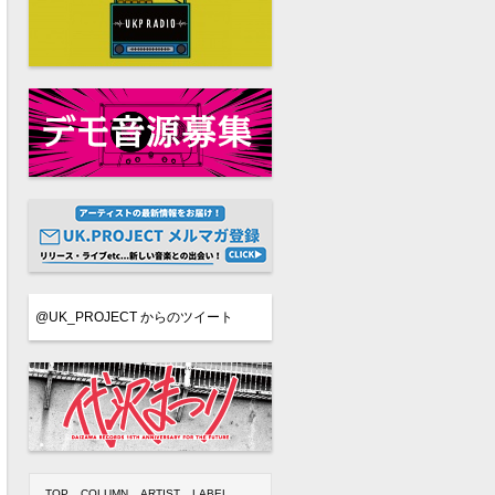
@UK_PROJECT からのツイート
TOP
COLUMN
ARTIST
LABEL