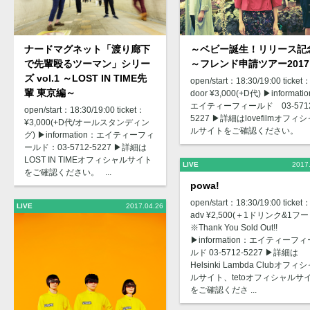
ナードマグネット「渡り廊下
～ベビー誕生！リリース記
で先輩殴るツーマン」シリー
～フレンド申請ツアー2017
ズ vol.1 ～LOST IN TIME先
open/start：18:30/19:00 ticket
輩 東京編～
door ¥3,000(+D代) ▶︎informati
エイティーフィールド 03-5712
open/start：18:30/19:00 ticket：
5227 ▶︎詳細はlovefilmオフィ
¥3,000(+D代/オールスタンディン
ルサイトをご確認ください。
グ) ▶︎information：エイティーフィ
ールド：03-5712-5227 ▶︎詳細は
LOST IN TIMEオフィシャルサイト
LIVE
2017
をご確認ください。 ...
powa!
open/start：18:30/19:00 ticket
LIVE
2017.04.26
adv ¥2,500(＋1ドリンク&1フー
※Thank You Sold Out!!
▶︎information：エイティーフィ
ルド 03-5712-5227 ▶︎詳細は
Helsinki Lambda Clubオフィ
ルサイト、tetoオフィシャルサ
をご確認くださ ...