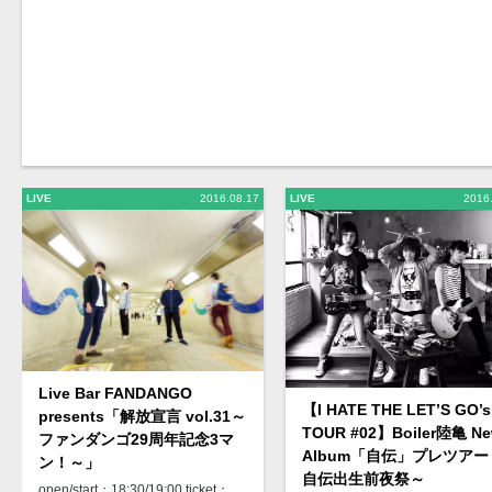
LIVE
2016.08.17
LIVE
2016
Live Bar FANDANGO
【I HATE THE LET’S GO’s
presents「解放宣言 vol.31～
TOUR #02】Boiler陸亀 N
ファンダンゴ29周年記念3マ
Album「自伝」プレツアー
ン！～」
自伝出生前夜祭～
open/start：18:30/19:00 ticket：