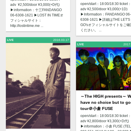
open/start：18:00/18:30 ticket
adv ¥2,500/door ¥3,000(+D代)
adv ¥2,500/door ¥3,000(+1D)
▶︎information：十三FANDANGO
▶︎Information：FANDANGO 06-
06-6308-1621 ▶︎LOST IN TIMEオ
6308-1621 ▶︎詳細はTHE LET'S
フィシャルサイト：
GO'sオフィシャルサイトをご確
http://lostintime.me ...
ください。 ...
LIVE
2016.03.17
LIVE
2017
～The HIGH presents～ 
have no choice but to go
tour＠小倉 FUSE
open/start：18:00/18:30 ticket
adv ¥2,800/door ¥3,300(+D代)
▶︎information：小倉 FUSE (TE