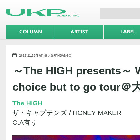
2017.11.25(SAT) @大阪FANDANGO
～The HIGH presents～ 
choice but to go tou
The HIGH
ザ・キャプテンズ / HONEY MAKER
O.A有り