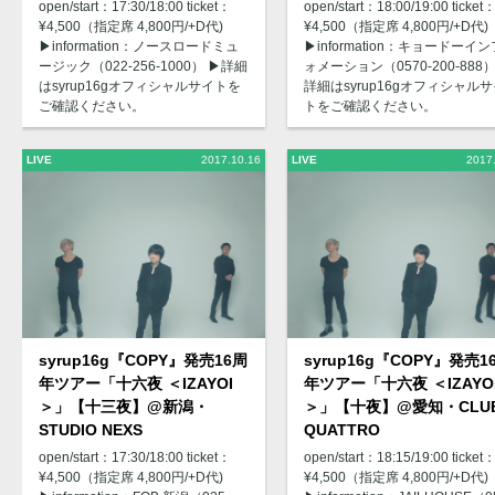
open/start：17:30/18:00 ticket：
open/start：18:00/19:00 ticket
¥4,500（指定席 4,800円/+D代)
¥4,500（指定席 4,800円/+D代)
▶︎information：ノースロードミュ
▶︎information：キョードーイン
ージック（022-256-1000） ▶︎詳細
ォメーション（0570-200-888） 
はsyrup16gオフィシャルサイトを
詳細はsyrup16gオフィシャル
ご確認ください。
トをご確認ください。
LIVE
2017.10.16
LIVE
2017
syrup16g『COPY』発売16周
syrup16g『COPY』発売1
年ツアー「十六夜 ＜IZAYOI
年ツアー「十六夜 ＜IZAYO
＞」【十三夜】@新潟・
＞」【十夜】@愛知・CLU
STUDIO NEXS
QUATTRO
open/start：17:30/18:00 ticket：
open/start：18:15/19:00 ticket
¥4,500（指定席 4,800円/+D代)
¥4,500（指定席 4,800円/+D代)