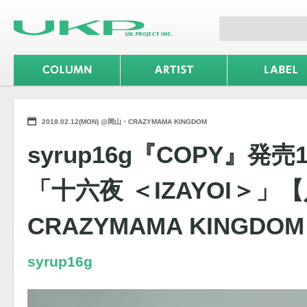
2018.02.12(MON) @岡山・CRAZYMAMA KINGDOM
syrup16g『COPY』発
「十六夜 ＜IZAYOI＞
CRAZYMAMA KINGDOM
syrup16g