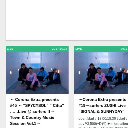
LIVE
2017.10.16
LIVE
2017
～ Corona Extra presents
～Corona Extra presents
#45 ～ “SPYCYSOL” “ Citta”
#19～surfers ZUSHI Live
……Live @ surfers !! ~
“SIGNAL & SUNNYDAY”
Town & Country Music
open/start：18:00/18:30 ticket
Session Vol.1 ~
adv ¥3,500(+D代) ▶︎informatio