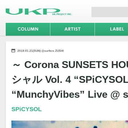
2018.01.21(SUN) @surfers ZUSHI
～ Corona SUNSETS 
シャル Vol. 4 “SPiCYSO
“MunchyVibes” Live @ su
SPiCYSOL