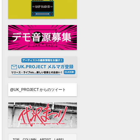
@UK_PROJECT からのツイート
TOP
COLUMN
ARTIST
LABEL