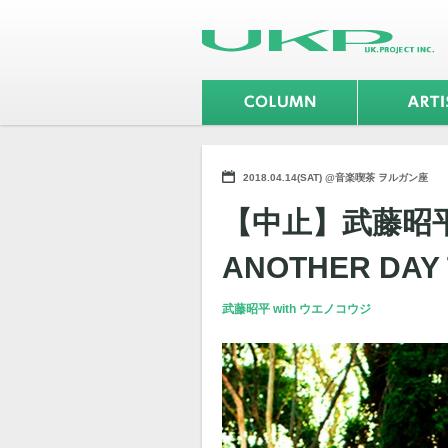
2018.04.14(SAT) @音楽喫茶 ヲルガン座
【中止】武藤昭平w
ANOTHER D
武藤昭平 with ウエノコウジ