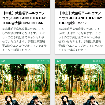
【中止】武藤昭平withウエノ
【中止】武藤昭平withウエノ
コウジ JUST ANOTHER DAY
コウジ JUST ANOTHER DAY
TOUR@大阪HOWLIN’ BAR
TOUR@松山Monk
※武藤昭平病気療養のため、こち
※武藤昭平病気療養のため、こち
らの公演は中止となります。 チケ
らの公演は中止となります。 チケ
ットのご予約は全てキャンセルさ
ットのご予約は全てキャンセルさ
せていただきます。 詳細は武藤昭
せていただきます。 詳細は武藤昭
平withウエノコウジオフィシャルサ
平withウエノコウジオフィシャルサ
イトをご確認ください。 ...
イトをご確認ください。 ...
LIVE
2018.01.24
LIVE
2018.01.2