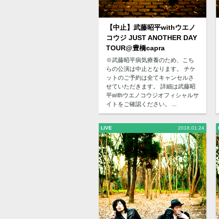
【中止】武藤昭平withウエノ
コウジ JUST ANOTHER DAY
TOUR@豊橋capra
※武藤昭平病気療養のため、こち
らの公演は中止となります。 チケ
ットのご予約は全てキャンセルさ
せていただきます。 詳細は武藤昭
平withウエノコウジオフィシャルサ
イトをご確認ください。 ...
LIVE
2018.01.24