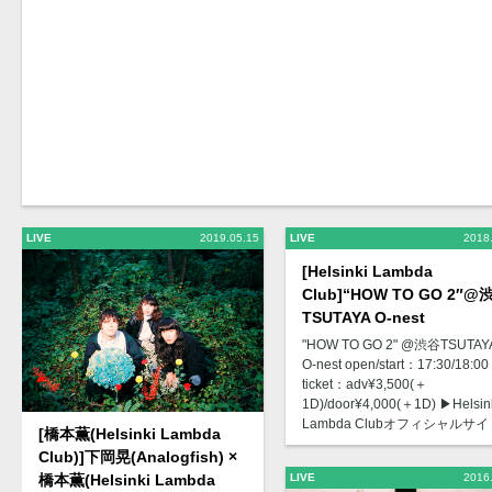
LIVE
2019.05.15
LIVE
2018
[Helsinki Lambda
Club]“HOW TO GO 2″@
TSUTAYA O-nest
"HOW TO GO 2" @渋谷TSUTAY
O-nest open/start：17:30/18:00
ticket：adv¥3,500(＋
1D)/door¥4,000(＋1D) ▶︎Helsin
Lambda Clubオフィシャルサイ
[橋本薫(Helsinki Lambda
Club)]下岡晃(Analogfish) ×
橋本薫(Helsinki Lambda
LIVE
2016