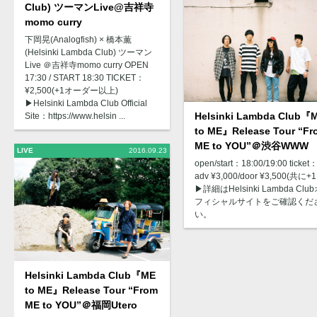
Club) ツーマンLive@吉祥寺
momo curry
下岡晃(Analogfish) × 橋本薫
(Helsinki Lambda Club) ツーマン
Live ＠吉祥寺momo curry OPEN
17:30 / START 18:30 TICKET：
¥2,500(+1オーダー以上)
▶︎Helsinki Lambda Club Official
Helsinki Lambda Club『
Site：https://www.helsin ...
to ME』Release Tour “Fr
ME to YOU”＠渋谷WWW
LIVE
2016.09.23
open/start：18:00/19:00 ticket
adv ¥3,000/door ¥3,500(共に+1
▶︎詳細はHelsinki Lambda Clu
フィシャルサイトをご確認くだ
い。
Helsinki Lambda Club『ME
to ME』Release Tour “From
ME to YOU”＠福岡Utero