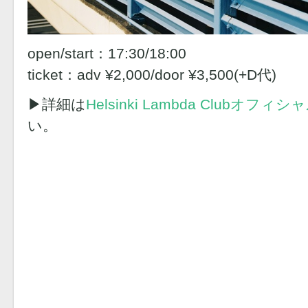
open/start：17:30/18:00
ticket：adv ¥2,000/door ¥3,500(+D代)
▶︎詳細は
Helsinki Lambda Clubオフ
い。