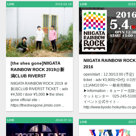
LIVE
2019.04.18
LIVE
2016
NIIGATA RAINBOW ROCK
[the shes gone]NIIGATA
2016
RAINBOW ROCK 2019@新
open/start：12:30/13:00 (予定)
潟CLUB RIVERST
ticket：adv ¥3,900(+D代) ※3
NIIGATA RAINBOW ROCK 2019 ＠
(土)AM10:00〜 一般発売開始
新潟CLUB RIVERST TICKET：adv
▶︎information：キョードー北陸
¥4,500 / door ¥5,000 ▶︎the shes
ケットセンター 025-245-5100 
gone official site：
イベント公式サイト：
https://theshesgone.jimdo.com ...
http://www.kyodo-hokuriku.co.jp/ 
LIVE
2018.07.11
LIVE
2017