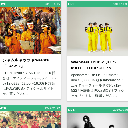
LIVE
2015.10.15
LIVE
2017.11.0
シャムキャッツ presents
Wienners Tour ＜QUEST
「EASY 2」
MATCH TOUR 2017＞
OPEN 12:00 / START 13：00 ▶︎問
open/start：18:00/19:00 ticket：
合せ：エイティーフィールド：03-
adv ¥3,000(+D代) ▶︎information：
5712-5227 (12:00〜18:00) ▶︎詳細
エイティーフィールド 03-5712-
はPOLYSICSオフィシャルサイト
5227 ▶︎詳細はPOLYSICSオフィシ
をご覧ください。
ャルサイトをご確認ください。
LIVE
2017.04.19
LIVE
2016.09.0