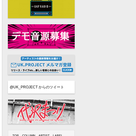
@UK_PROJECT からのツイート
TOP
COLUMN
ARTIST
LABEL