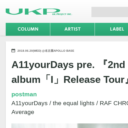
2018.06.20(WED) @名古屋APOLLO BASE
A11yourDays pre. 『2nd 
album「I」Release Tou
postman
A11yourDays / the equal lights / RAF CH
Average