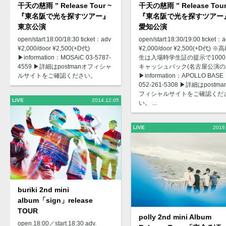
干天の慈雨 ” Release Tour ~
干天の慈雨 ” Release Tour
『東名阪で光を探すツアー』
『東名阪で光を探すツアー
東京公演
愛知公演
open/start:18:00/18:30 ticket：adv
open/start:18:30/19:00 ticket：
¥2,000/door ¥2,500(+D代)
¥2,000/door ¥2,500(+D代) ※
▶︎information：MOSAiC 03-5787-
生は入場時学生証の提示で100
4559 ▶︎詳細はpostmanオフィシャ
キャッシュバック(名古屋公演の
ルサイトをご確認ください。
▶︎information：APOLLO BASE
052-261-5308 ▶︎詳細はpostm
フィシャルサイトをご確認くだ
LIVE
2014.12.05
い。 ...
LIVE
2016
buriki 2nd mini
album「sign」release
TOUR
polly 2nd mini Album
open.18:00／start.18:30 adv.