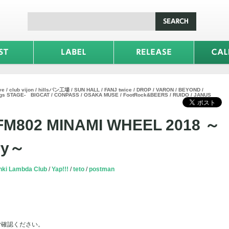
e / club vijon / hillsパン工場 / SUN HALL / FANJ twice / DROP / VARON / BEYOND /
-Eggs STAGE- BIGCAT / CONPASS / OSAKA MUSE / FootRock&BEERS / RUIDO / JANUS
 FM802 MINAMI WHEEL 2018 ～
ry～
nki Lambda Club
Yap!!!
teto
postman
ご確認ください。