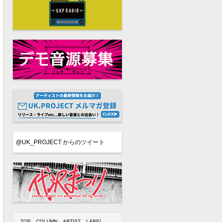
@UK_PROJECT からのツイート
TOP
COLUMN
ARTIST
LABEL