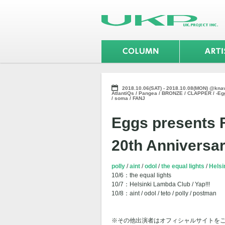
2018.10.06(SAT) - 2018.10.08(MON) @knav
AtlantiQs / Pangea / BRONZE / CLAPPER / 
/ soma / FANJ
Eggs presents
20th Anniversa
polly
aint
odol
the equal lights
Helsi
10/6：the equal lights
10/7：Helsinki Lambda Club / Yap!!!
10/8：aint / odol / teto / polly / postman
※その他出演者はオフィシャルサイトを