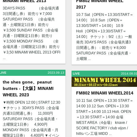
MINAMI WHEEL 2013
FM802 MINAMI WHEEL
2017
3DAYS PASS （全会場共通
3日間通し券） 前売り￥7,000
10.7 Sat［OPEN＝13:30/START＝
SATURDAY PASS （全会場共
14:00］ 10.8 Sun［OPEN＝
通・土曜限定1日券）前売り
13:30/START＝14:00］ 10.9
￥3,500 SUNDAY PASS （全会場
Holi［OPEN＝13:30/START＝
共通・日曜限定1日券）前売り
14:00］ チケット：9/2（土）一般
￥3,500 MONDAY PASS （全
発売 3DAYS PASS（全会場共通3
会場共通・日曜限定1日券）前売り
日間通し券）：前売り￥8,000
￥3,50 MINAMI WHEEL 2013 OFFI
SATURDAY PASS（全会場共通・
...
土曜限 ...
LIVE
2023.09.13
LIVE
2014.08.0
the shes gone、peanut
butters -【大阪】MINAMI
FM802 MINAMI WHEEL2014
WHEEL 2023
10.11 Sat. OPEN＝13:30 START＝
▼時間 OPEN 12:00 | START 12:30
14:00 10.12 Sun. OPEN＝13:30
▼チケット 3DAYS PASS（全会場
START＝14:00 10.13 Holi. OPEN
共通3日間通し券） 11,000円
＝13:30 START＝14:00 会場
SATURDAY PASS（全会場共通・
WEST AREA（4会場） knave /
土曜限定1日券） 4,900円
SCORE FACTORY / club vijon /
MONDAY PASS（全会場共通・月
hillsパン工場 MIDD ...
曜限定1日券） 4,400円 ▼イベン