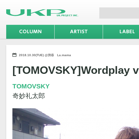
2018.10.30(TUE) @渋谷 La.mama
[TOMOVSKY]Wordplay v
TOMOVSKY
奇妙礼太郎