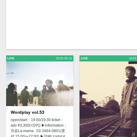
LIVE
2018.06.11
LIVE
2016
Wordplay vol.53
open/start：19:00/19:30 ticket：
adv ¥3,300(+D代) ▶︎information：
渋谷La.mama : 03-3464-0801(受
付:15:00〜22:00) ▶︎詳細はodolオ