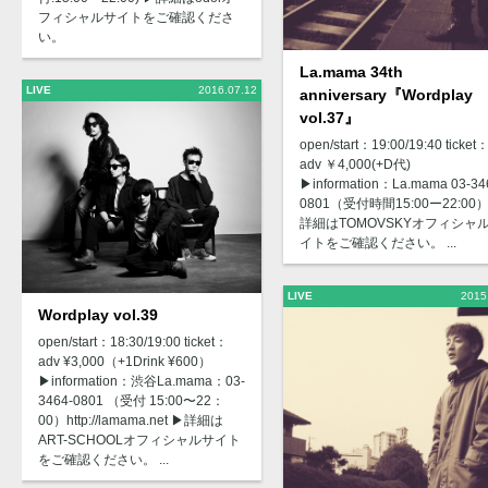
フィシャルサイトをご確認くださ
い。
La.mama 34th
LIVE
2016.07.12
anniversary『Wordplay
vol.37』
open/start：19:00/19:40 ticket
adv ￥4,000(+D代)
▶︎information：La.mama 03-34
0801（受付時間15:00ー22:00）
詳細はTOMOVSKYオフィシャ
イトをご確認ください。 ...
LIVE
2015
Wordplay vol.39
open/start：18:30/19:00 ticket：
adv ¥3,000（+1Drink ¥600）
▶︎information：渋谷La.mama：03-
3464-0801 （受付 15:00〜22：
00）http://lamama.net ▶︎詳細は
ART-SCHOOLオフィシャルサイト
をご確認ください。 ...