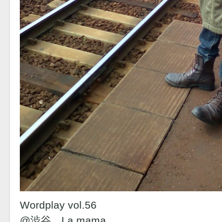
Wordplay vol.56
@渋谷 La.mama