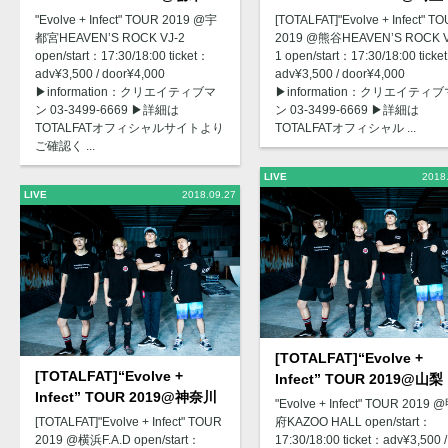
"Evolve + Infect" TOUR 2019 @宇
[TOTALFAT]"Evolve + Infect" T
都宮HEAVEN’S ROCK VJ-2
2019 @熊谷HEAVEN’S ROCK V
open/start：17:30/18:00 ticket：
1 open/start：17:30/18:00 ticke
adv¥3,500 / door¥4,000
adv¥3,500 / door¥4,000
▶︎information：クリエイティブマ
▶︎information：クリエイティブ
ン 03-3499-6669 ▶︎詳細は
ン 03-3499-6669 ▶︎詳細は
TOTALFATオフィシャルサイトより
TOTALFATオフィシャル ...
ご確認く ...
LIVE
2018
LIVE
2018.09.27
[TOTALFAT]“Evolve +
[TOTALFAT]“Evolve +
Infect” TOUR 2019@山梨
Infect” TOUR 2019@神奈川
"Evolve + Infect" TOUR 2019 
[TOTALFAT]"Evolve + Infect" TOUR
府KAZOO HALL open/start：
2019 @横浜F.A.D open/start：
17:30/18:00 ticket：adv¥3,500 /