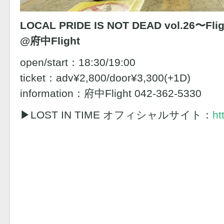
LOCAL PRIDE IS NOT DEAD vol.26〜Fligh
@府中Flight
open/start：18:30/19:00
ticket：adv¥2,800/door¥3,300(+1D)
information：府中Flight 042-362-5330
▶︎LOST IN TIME オフィシャルサイト：
ht