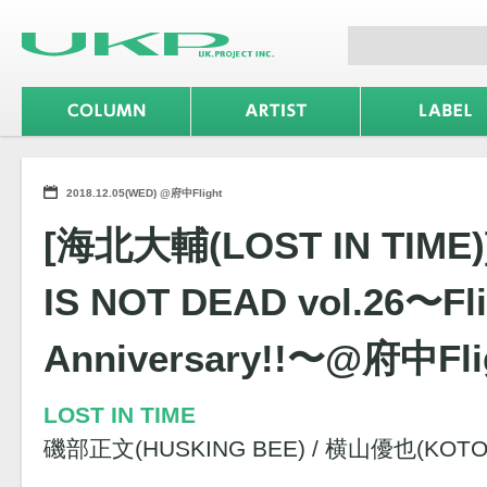
2018.12.05(WED) @府中Flight
[海北大輔(LOST IN TIME)
IS NOT DEAD vol.26〜Fli
Anniversary!!〜@府中Fli
LOST IN TIME
磯部正文(HUSKING BEE) / 横山優也(KOTO