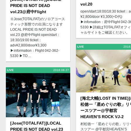
vol.20
PRIDE IS NOT DEAD
vol.23@府中Flight
open/start:18:00/18:30 ticket：
¥2,800/door ¥3,300(+D代)
※Jose(TOTALFAT)のソロアコース
▶︎infomation：府中Flight 042-3
ティック形態での出演になります
5330 ▶︎詳細はTOTALFATオフ
LOCAL PRIDE IS NOT DEAD
ャルサイトをご確認ください。
vol.23 @府中Flight open/start：
18:30/19:00 ticket：
adv¥2,800/door¥3,300
LIVE
2018
▶︎information：Flight 042-362-
5330 ▶︎TO ...
LIVE
2018.08.27
[海北大輔(LOST IN TIME)
松徳一「星めぐりの歌」リ
ースツアー@宇都宮
HEAVEN’S ROCK VJ-2
[Jose(TOTALFAT)]LOCAL
村松徳一「星めぐりの歌」リリ
PRIDE IS NOT DEAD vol.23
スツアー @宇都宮HEAVEN’S