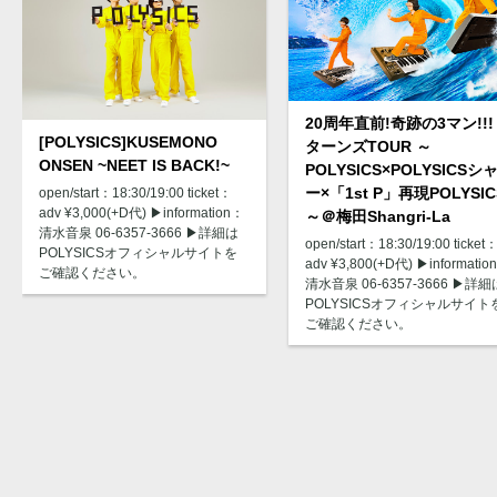
20周年直前!奇跡の3マン!!
[POLYSICS]KUSEMONO
ターンズTOUR ～
ONSEN ~NEET IS BACK!~
POLYSICS×POLYSICSシ
ー×「1st P」再現POLYSIC
open/start：18:30/19:00 ticket：
adv ¥3,000(+D代) ▶︎information：
～＠梅田Shangri-La
清水音泉 06-6357-3666 ▶︎詳細は
open/start：18:30/19:00 ticket
POLYSICSオフィシャルサイトを
adv ¥3,800(+D代) ▶︎informatio
ご確認ください。
清水音泉 06-6357-3666 ▶︎詳細
POLYSICSオフィシャルサイト
ご確認ください。