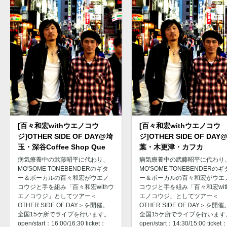
[百々和宏withウエノコウ
[百々和宏withウエノコウ
ジ]OTHER SIDE OF DAY@埼
ジ]OTHER SIDE OF DAY
玉・深谷Coffee Shop Que
葉・木更津・カフカ
病気療養中の武藤昭平に代わり、
病気療養中の武藤昭平に代わり
MO'SOME TONEBENDERのギタ
MO'SOME TONEBENDERのギ
ー＆ボーカルの百々和宏がウエノ
ー＆ボーカルの百々和宏がウエ
コウジと手を組み「百々和宏withウ
コウジと手を組み「百々和宏wit
エノコウジ」としてツアー＜
エノコウジ」としてツアー＜
OTHER SIDE OF DAY＞を開催。
OTHER SIDE OF DAY＞を開催
全国15ケ所でライブを行います。
全国15ケ所でライブを行います
open/start：16:00/16:30 ticket：
open/start：14:30/15:00 ticket