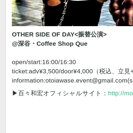
OTHER SIDE OF DAY<振替公演>
@深谷・Coffee Shop Que
open/start:16:00/16:30
ticket:adv¥3,500/door¥4,000（税
information:otoiawase.event@gmail.com(
▶︎百々和宏オフィシャルサイト：
http://m