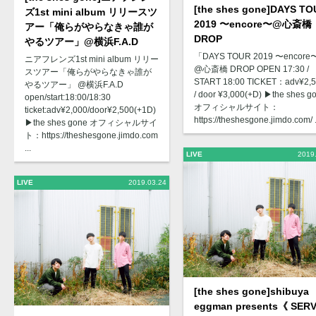
[the shes gone]DAYS T
ズ1st mini album リリースツ
2019 〜encore〜@心斎橋
アー「俺らがやらなきゃ誰が
DROP
やるツアー」@横浜F.A.D
「DAYS TOUR 2019 〜encor
ニアフレンズ1st mini album リリー
@心斎橋 DROP OPEN 17:30 /
スツアー「俺らがやらなきゃ誰が
START 18:00 TICKET：adv¥2,
やるツアー」 @横浜F.A.D
/ door ¥3,000(+D) ▶︎the shes g
open/start:18:00/18:30
オフィシャルサイト：
ticket:adv¥2,000/door¥2,500(+1D)
https://theshesgone.jimdo.com/ .
▶︎the shes gone オフィシャルサイ
ト：https://theshesgone.jimdo.com
...
LIVE
2019
LIVE
2019.03.24
[the shes gone]shibuya
eggman presents《 SERV