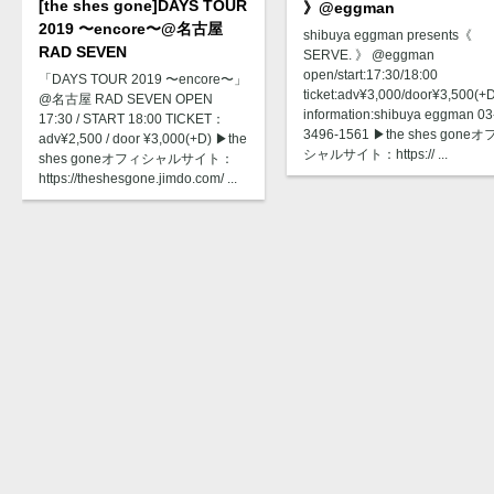
[the shes gone]DAYS TOUR
》@eggman
2019 〜encore〜@名古屋
shibuya eggman presents《
RAD SEVEN
SERVE. 》 @eggman
open/start:17:30/18:00
「DAYS TOUR 2019 〜encore〜」
ticket:adv¥3,000/door¥3,500(+
@名古屋 RAD SEVEN OPEN
information:shibuya eggman 03
17:30 / START 18:00 TICKET：
3496-1561 ▶︎the shes gone
adv¥2,500 / door ¥3,000(+D) ▶︎the
シャルサイト：https:// ...
shes goneオフィシャルサイト：
https://theshesgone.jimdo.com/ ...