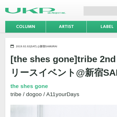
2019.02.02(SAT) @新宿SAMURAI
[the shes gone]tribe 2n
リースイベント@新宿SAM
the shes gone
tribe / dogoo / A11yourDays