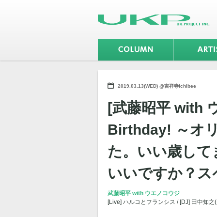
2019.03.13(WED) @吉祥寺ichibee
[武藤昭平 with 
Birthday!
た。いい歳してま
いいですか？スペ
武藤昭平 with ウエノコウジ
[Live] ハルコとフランシス / [DJ] 田中知之(F