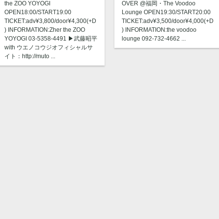
the ZOO YOYOGI
OVER @福岡・The Voodoo
OPEN18:00/START19:00
Lounge OPEN19:30/START20:00
TICKET:adv¥3,800/door¥4,300(+D
TICKET:adv¥3,500/door¥4,000(+D
) INFORMATION:Zher the ZOO
) INFORMATION:the voodoo
YOYOGI 03-5358-4491 ▶︎武藤昭平
lounge 092-732-4662 ...
with ウエノコウジオフィシャルサ
イト：http://muto ...