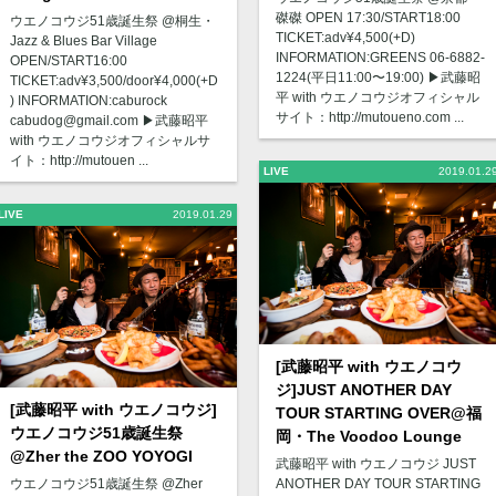
磔磔 OPEN 17:30/START18:00
ウエノコウジ51歳誕生祭 @桐生・
TICKET:adv¥4,500(+D)
Jazz & Blues Bar Village
INFORMATION:GREENS 06-6882-
OPEN/START16:00
1224(平日11:00〜19:00) ▶︎武藤昭
TICKET:adv¥3,500/door¥4,000(+D
平 with ウエノコウジオフィシャル
) INFORMATION:caburock
サイト：http://mutoueno.com ...
cabudog@gmail.com ▶︎武藤昭平
with ウエノコウジオフィシャルサ
イト：http://mutouen ...
LIVE
2019.01.2
LIVE
2019.01.29
[武藤昭平 with ウエノコウ
ジ]JUST ANOTHER DAY
[武藤昭平 with ウエノコウジ]
TOUR STARTING OVER@福
ウエノコウジ51歳誕生祭
岡・The Voodoo Lounge
@Zher the ZOO YOYOGI
武藤昭平 with ウエノコウジ JUST
ウエノコウジ51歳誕生祭 @Zher
ANOTHER DAY TOUR STARTING