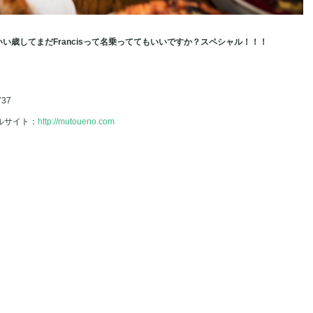
い歳してまだFrancisって名乗っててもいいですか？スペシャル！！！
737
ャルサイト：
http://mutoueno.com