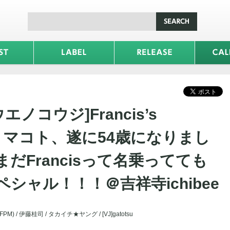
ウエノコウジ]Francis’s
 ～オリマコト、遂に54歳になりまし
だFrancisって名乗ってても
シャル！！！＠吉祥寺ichibee
PM) / 伊藤桂司 / タカイチ★ヤング / [VJ]gatotsu