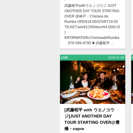
武藤昭平withウエノコウジ JUST
ANOTHER DAY TOUR STARTING
OVER @神戸・Chelsea de
Rumba OPEN18:00/START19:00
TICKET:adv¥3,500/door¥4,000(+D
)
INFORMATION:ChelseadeRumba
078-599-9790 ▶︎武藤昭平 ...
LIVE
2019.01.29
[武藤昭平 with ウエノコウ
ジ]JUST ANOTHER DAY
TOUR STARTING OVER@豊
橋・capra