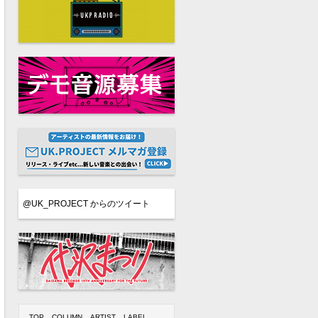
@UK_PROJECT からのツイート
TOP
COLUMN
ARTIST
LABEL