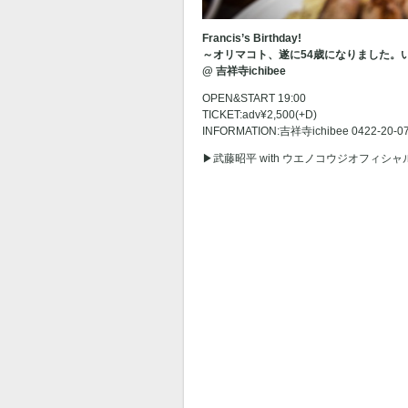
Francis’s Birthday!
～オリマコト、遂に54歳になりました。い
@ 吉祥寺ichibee
OPEN&START 19:00
TICKET:adv¥2,500(+D)
INFORMATION:吉祥寺ichibee 0422-20-0
▶︎武藤昭平 with ウエノコウジオフィシ