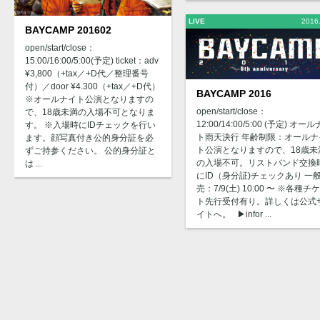
LIVE
2016
BAYCAMP 201602
open/start/close：
15:00/16:00/5:00(予定) ticket：adv
¥3,800（+tax／+D代／整理番号
付）／door ¥4.300（+tax／+D代）
BAYCAMP 2016
※オールナイト公演となりますの
open/start/close：
で、18歳未満の入場不可となりま
12:00/14:00/5:00 (予定) オー
す。 ※入場時にIDチェックを行い
ト雨天決行 年齢制限：オールナ
ます。顔写真付き公的身分証を必
ト公演となりますので、18歳未
ずご持参ください。 公的身分証と
の入場不可。リストバンド交換
は ...
にID（身分証)チェックあり 一
売：7/9(土) 10:00 〜 ※各種チ
ト先行受付有り。詳しくは公式
イトへ。 ▶︎infor ...