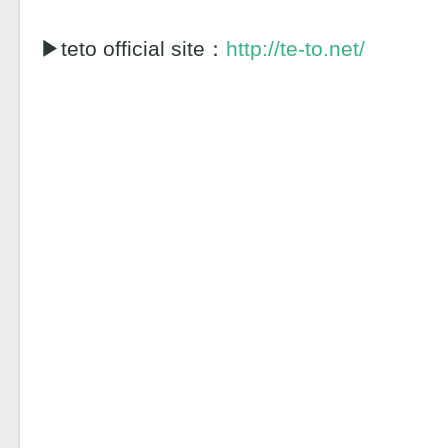
▶︎teto official site：
http://te-to.net/