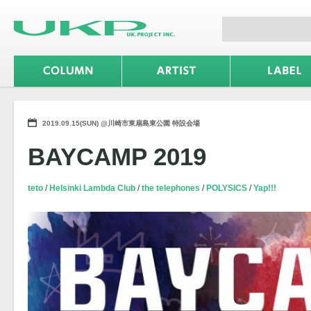
2019.09.15(SUN) @川崎市東扇島東公園 特設会場
BAYCAMP 2019
teto
Helsinki Lambda Club
the telephones
POLYSICS
Yap!!!