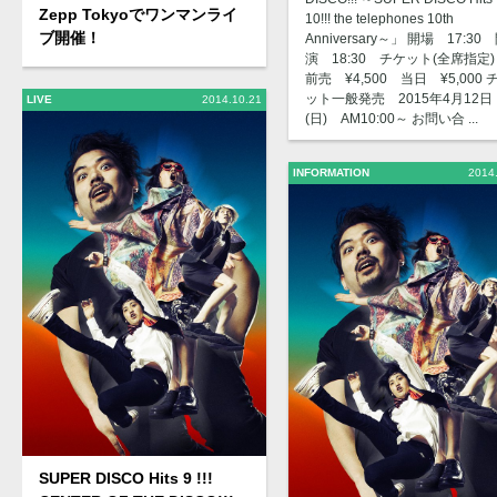
Zepp Tokyoでワンマンライ
10!!! the telephones 10th
ブ開催！
Anniversary～」 開場 17:30
演 18:30 チケット(全席指定
前売 ¥4,500 当日 ¥5,000 
ット一般発売 2015年4月12日
LIVE
2014.10.21
(日) AM10:00～ お問い合 ...
INFORMATION
2014
SUPER DISCO Hits 9 !!!