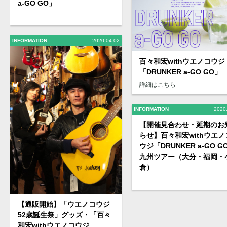
a-GO GO」
INFORMATION
2020.04.02
百々和宏withウエノコウジ 
「DRUNKER a-GO GO」
詳細はこちら
INFORMATION
2020
【開催見合わせ・延期のお
らせ】百々和宏withウエノ
ウジ「DRUNKER a-GO G
九州ツアー（大分・福岡・
倉）
【通販開始】「ウエノコウジ
52歳誕生祭」グッズ・「百々
和宏withウエノコウジ