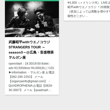
¥4,300（＋ドリンク代） LIVE:
昭平withウエノコウジ ＊20席
（状況によっては席数を増やす
能性がござい ...
武藤昭平withウエノコウジ
STRANGERS TOUR ～
season3～@広島・音楽喫茶
ヲルガン座
open/start：18:30/19:00 ticket：
adv ¥3,500/door ¥4,000(共に+1D)
▶︎information ・ヲルガン座 お電話
【082-295-1553】 メール
【organzainfo@gmail.com】 ・
QUADROPHENIA お電話【0829-
30-3007】 メール【quadroph ...