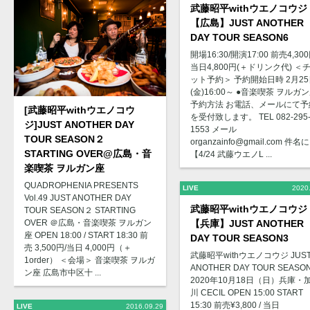
武藤昭平withウエノコウジ 
【広島】JUST ANOTHER
DAY TOUR SEASON6
開場16:30/開演17:00 前売4,300
当日4,800円(＋ドリンク代) ＜
ット予約＞ 予約開始日時 2月25
(金)16:00～ ●音楽喫茶 ヲルガ
予約方法 お電話、メールにて予
[武藤昭平withウエノコウ
を受付致します。 TEL 082-295
ジ]JUST ANOTHER DAY
1553 メール
TOUR SEASON２
organzainfo@gmail.com 件名に
STARTING OVER@広島・音
【4/24 武藤ウエノL ...
楽喫茶 ヲルガン座
QUADROPHENIA PRESENTS
LIVE
2020
Vol.49 JUST ANOTHER DAY
武藤昭平withウエノコウジ 
TOUR SEASON２ STARTING
OVER ＠広島・音楽喫茶 ヲルガン
【兵庫】JUST ANOTHER
座 OPEN 18:00 / START 18:30 前
DAY TOUR SEASON3
売 3,500円/当日 4,000円（＋
武藤昭平withウエノコウジ JUS
1order） ＜会場＞ 音楽喫茶 ヲルガ
ANOTHER DAY TOUR SEASO
ン座 広島市中区十 ...
2020年10月18日（日）兵庫・
川 CECIL OPEN 15:00 START
15:30 前売¥3,800 / 当日
LIVE
2016.09.29