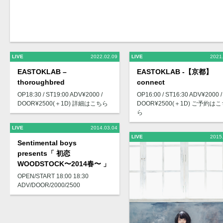
LIVE
2022.02.09
LIVE
2021
EASTOKLAB –
EASTOKLAB -【京都】
thoroughbred
connect
OP18:30 / ST19:00 ADV¥2000 /
OP16:00 / ST16:30 ADV¥2000 /
DOOR¥2500(＋1D) 詳細はこちら
DOOR¥2500(＋1D) ご予約は
ら
LIVE
2014.03.04
LIVE
2015
Sentimental boys
presents「 初恋
WOODSTOCK〜2014春〜 」
OPEN/START 18:00 18:30
ADV/DOOR/2000/2500