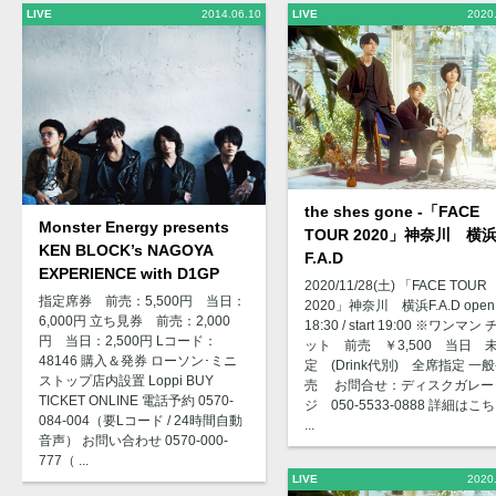
LIVE
2014.06.10
LIVE
2020
the shes gone -「FACE
Monster Energy presents
TOUR 2020」神奈川 横
KEN BLOCK’s NAGOYA
F.A.D
EXPERIENCE with D1GP
2020/11/28(土) 「FACE TOUR
指定席券 前売：5,500円 当日：
2020」神奈川 横浜F.A.D open
6,000円 立ち見券 前売：2,000
18:30 / start 19:00 ※ワンマン
円 当日：2,500円 Lコード：
ット 前売 ￥3,500 当日 
48146 購入＆発券 ローソン･ミニ
定 (Drink代別) 全席指定 一
ストップ店内設置 Loppi BUY
売 お問合せ：ディスクガレー
TICKET ONLINE 電話予約 0570-
ジ 050-5533-0888 詳細はこ
084-004（要Lコード / 24時間自動
...
音声） お問い合わせ 0570-000-
777（ ...
LIVE
2020