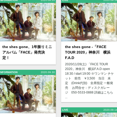
INFORMATION
2020.08.26
LIVE
2020.09.1
the shes gone、1年振りミニ
the shes gone -「FACE
アルバム「FACE」発売決
TOUR 2020」神奈川 横浜
定！
F.A.D
2020/11/28(土) 「FACE TOUR
2020」神奈川 横浜F.A.D open
INFORMATION
2020.09.30
18:30 / start 19:00 ※ワンマン チケ
ット 前売 ￥3,500 当日 未
定 (Drink代別) 全席指定 一般発
売 お問合せ：ディスクガレー
ジ 050-5533-0888 詳細はこちら
...
LIVE
2020.09.1