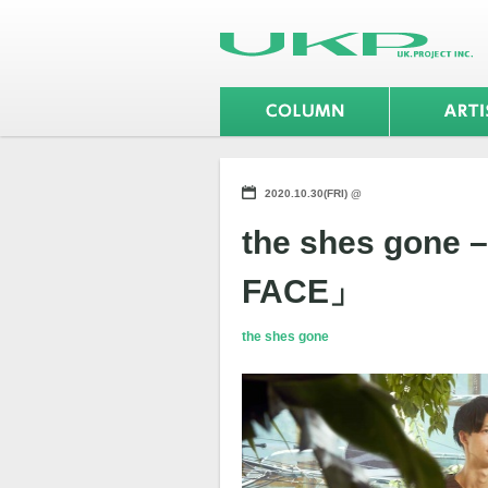
2020.10.30(FRI) @
the shes go
FACE」
the shes gone