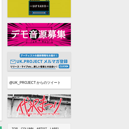
@UK_PROJECT からのツイート
TOP
COLUMN
ARTIST
LABEL