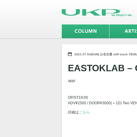
2021.07.04(SUN) @名古屋 stiff slack VEN
EASTOKLAB – 
appi
OP/ST19:00
ADV¥2500 / DOOR¥3000(＋1D) Two VE
詳細は
こちら