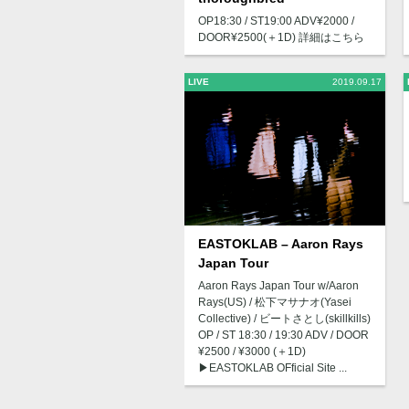
OP18:30 / ST19:00 ADV¥2000 /
DOOR¥2500(＋1D) 詳細はこちら
LIVE
2019.09.17
EASTOKLAB – Aaron Rays
Japan Tour
Aaron Rays Japan Tour w/Aaron
Rays(US) / 松下マサナオ(Yasei
Collective) / ビートさとし(skillkills)
OP / ST 18:30 / 19:30 ADV / DOOR
¥2500 / ¥3000 (＋1D)
▶︎EASTOKLAB OFficial Site ...