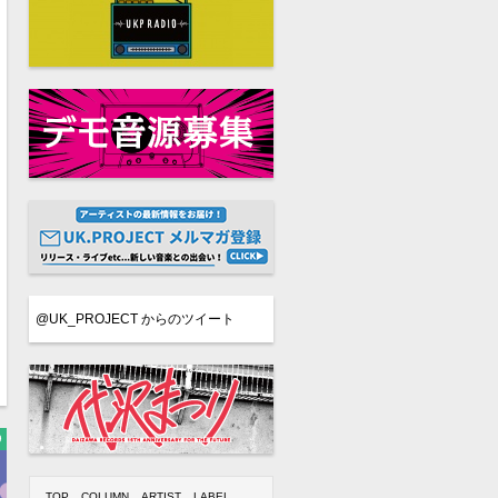
@UK_PROJECT からのツイート
9
TOP
COLUMN
ARTIST
LABEL