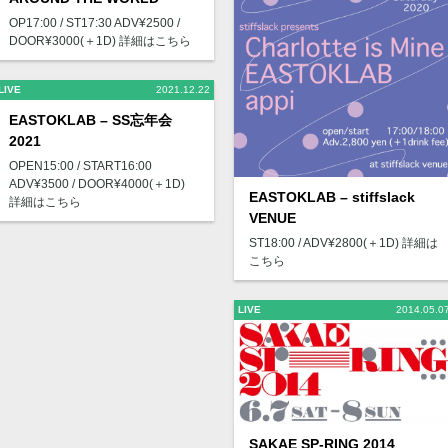
OP17:00 / ST17:30 ADV¥2500 /
DOOR¥3000(＋1D) 詳細はこちら
LIVE
2021.12.22
EASTOKLAB – SS忘年会
2021
OPEN15:00 / START16:00
ADV¥3500 / DOOR¥4000(＋1D)
EASTOKLAB – stiffslack
詳細はこちら
VENUE
ST18:00 / ADV¥2800(＋1D) 詳細は
こちら
LIVE
2014.05.0
SAKAE SP-RING 2014