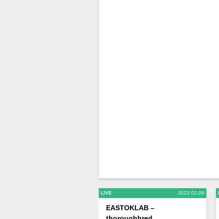
LIVE
2022.02.09
EASTOKLAB –
thoroughbred