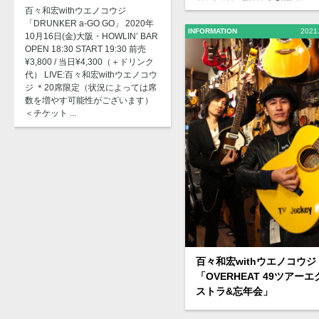
百々和宏withウエノコウジ
「DRUNKER a-GO GO」 2020年
INFORMATION
2021
10月16日(金)大阪・HOWLIN’ BAR
OPEN 18:30 START 19:30 前売
¥3,800 / 当日¥4,300（＋ドリンク
代） LIVE:百々和宏withウエノコウ
ジ ＊20席限定（状況によっては席
数を増やす可能性がございます）
＜チケット ...
百々和宏withウエノコウジ
「OVERHEAT 49ツアーエ
ストラ&忘年会」