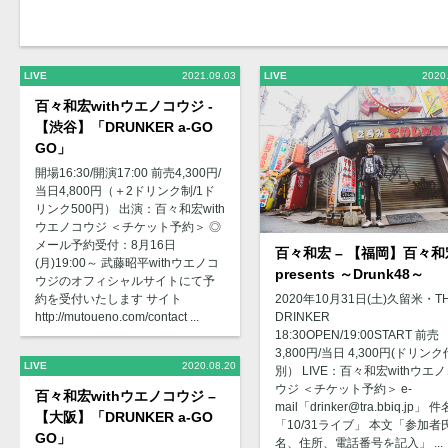
LIVE
2021.09.03
LIVE
2020
百々和宏withウエノコウジ -
【渋谷】「DRUNKER a-GO
GO」
開場16:30/開演17:00 前売4,300円/
当日4,800円（＋2ドリンク制/1ド
リンク500円） 出演：百々和宏with
ウエノコウジ ＜チケット予約＞ ◎
メール予約受付：8月16日
百々和宏 – 【福岡】百々和
(月)19:00～ 武藤昭平withウエノコ
presents ～Drunk48～
ウジのオフィシャルサイトにて予
2020年10月31日(土)久留米・T
約を受付いたします サイト
DRINKER
http://mutoueno.com/contact ...
18:30OPEN/19:00START 前売
3,800円/当日 4,300円(ドリンク
LIVE
2020.08.20
別） LIVE：百々和宏withウエ
ウジ ＜チケット予約＞ e-
百々和宏withウエノコウジ –
mail「drinker@tra.bbiq.jp」 件
【大阪】「DRUNKER a-GO
「10/31ライブ」 本文「参加者
GO」
名、住所、電話番号を記入」 ...