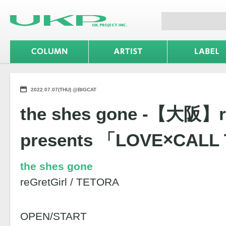
2022.07.07(THU) @BIGCAT
the shes gone -【大阪】re
presents 「LOVE×CALL
the shes gone
reGretGirl / TETORA
OPEN/START