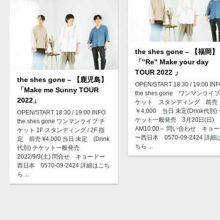
the shes gone – 【福岡】
「‟Re” Make your day
TOUR 2022 」
the shes gone – 【鹿児島】
OPEN/START 18:30 / 19:00 IN
「Make me Sunny TOUR
the shes gone ワンマンライブ
2022」
ケット スタンディング 前売
￥4,000 当日 未定(Drink代別)
OPEN/START 18:30 / 19:00 INFO
ケット一般発売 3月20日(日)
the shes gone ワンマンライブ チ
AM10:00～ 問い合わせ キョ
ケット 1F スタンディング / 2F 指
ー西日本 0570-09-2424 詳細
定 前売 ¥4,000 当日 未定 (Drink
ちら ...
代別) チケット一般発売
2022/9/3(土) 問合せ キョードー
西日本 0570-09-2424 詳細はこち
ら ...