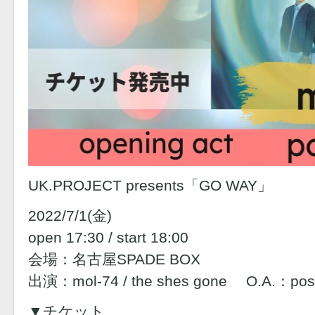
UK.PROJECT presents「GO WAY」
2022/7/1(金)
open 17:30 / start 18:00
会場：名古屋SPADE BOX
出演：mol-74 / the shes gone O.A.：pos
▼チケット