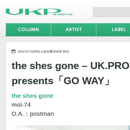
2022.07.01(FRI) @名古屋SPADE BOX
the shes gone – UK.PR
presents「GO WAY」
the shes gone
mol-74
O.A.：postman