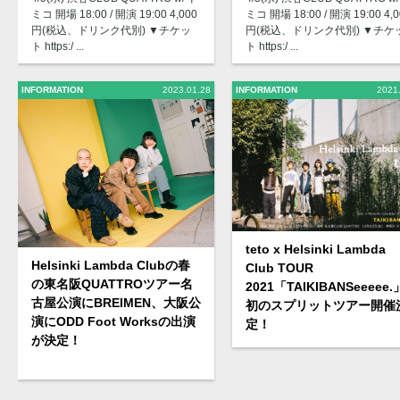
ミコ 開場 18:00 / 開演 19:00 4,000
ミコ 開場 18:00 / 開演 19:00 4,0
円(税込、ドリンク代別) ▼チケッ
円(税込、ドリンク代別) ▼チケ
ト https:/ ...
ト https:/ ...
INFORMATION
2023.01.28
INFORMATION
2021
teto x Helsinki Lambda
Helsinki Lambda Clubの春
Club TOUR
の東名阪QUATTROツアー名
2021「TAIKIBANSeeeee.
古屋公演にBREIMEN、大阪公
初のスプリットツアー開催
演にODD Foot Worksの出演
定！
が決定！