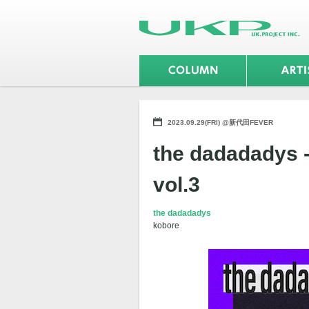
2023.09.29(FRI) @新代田FEVER
the dadadady
vol.3
the dadadadys
kobore