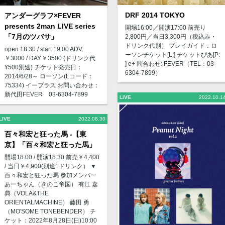
DRF 2014 TOKYO
アンダーグラフ×FEVER
presents 2man LIVE series
開場16:00／開演17:00 前売り
「7月のツバサ」
2,800円／当日3,300円（税込み・
ドリンク代別） プレイガイド：ロ
open 18:30 / start 19:00 ADV.
ーソンチケット[L:] チケットぴあ[P:
￥3000 / DAY.￥3500 (ドリンク代
] e+ 問合わせ: FEVER（TEL：03-
¥500別途) チケット発売日：
6304-7899）
2014/6/28～ ローソン(Lコード：
75334) イープラス お問い合わせ：
新代田FEVER 03-6304-7899
LIVE
2022.10.1
LIVE
2022.08.30
百々和宏と狂った馬 -【東
京】「百々和宏と狂った馬」
開場18:00 / 開演18:30 前売￥4,400
/ 当日￥4,900(別途1ドリンク） ▼
百々和宏と狂った馬 参加メンバー
あーちゃん（きのこ帝国） 有江 嘉
典（VOLA&THE
ORIENTALMACHINE） 藤田 勇
（MO'SOME TONEBENDER） チ
ケット：2022年8月28日(日)10:00