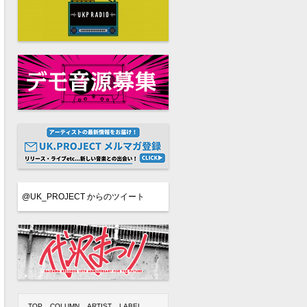
@UK_PROJECT からのツイート
TOP
COLUMN
ARTIST
LABEL