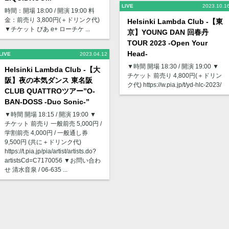
LIVE
2023.10.1
時間：開場 18:00 / 開演 19:00 料
金：前売り 3,800円(＋ドリンク代)
Helsinki Lambda Club -【東
▼チケット ぴあ e+ ローチケ ...
京】YOUNG DAN 回春丹
TOUR 2023 -Open Your
Head-
LIVE
2023.04.12
▼時間 開場 18:30 / 開演 19:00 ▼
Helsinki Lambda Club -【大
チケット 前売り 4,800円(＋ドリン
阪】夜の本気ダンス 東名阪
ク代) https://w.pia.jp/t/yd-hlc-2023/
CLUB QUATTROツアー”O-
BAN-DOSS -Duo Sonic-”
▼時間 開場 18:15 / 開演 19:00 ▼
チケット 前売り ⼀般前売 5,000円 /
学割前売 4,000円 / ⼀般通し券
9,500円 (共に＋ドリンク代)
https://t.pia.jp/pia/artist/artists.do?
artistsCd=C7170056 ▼お問い合わ
せ 清⽔⾳泉 / 06-635 ...