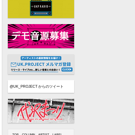
@UK_PROJECT からのツイート
TOP
COLUMN
ARTIST
LABEL