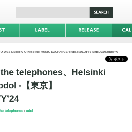
fy O-WEST/Spotify O-nest/duo MUSIC EXCHANGE/clubasia/LOFT9 Shibuya/SHIBUYA
e telephones、Helsinki
、odol -【東京】
Y’24
the telephones
odol