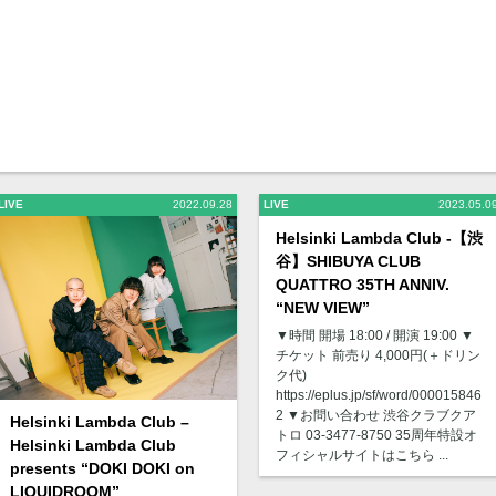
LIVE
2022.09.28
LIVE
2023.05.0
Helsinki Lambda Club -【渋
谷】SHIBUYA CLUB
QUATTRO 35TH ANNIV.
“NEW VIEW”
▼時間 開場 18:00 / 開演 19:00 ▼
チケット 前売り 4,000円(＋ドリン
ク代)
https://eplus.jp/sf/word/000015846
2 ▼お問い合わせ 渋谷クラブクア
Helsinki Lambda Club –
トロ 03-3477-8750 35周年特設オ
Helsinki Lambda Club
フィシャルサイトはこちら ...
presents “DOKI DOKI on
LIQUIDROOM”