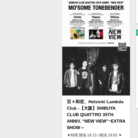
百々和宏、Helsinki Lambda
Club -【大阪】SHIBUYA
CLUB QUATTRO 35TH
ANNIV. “NEW VIEW”~EXTRA
SHOW～
▼時間 開場 18:15 / 開演 19:00 ▼