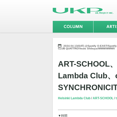
2024.04.13(SAT) @Spotify O-EAST/Spoti
CLUB QUATTRO/Veats Shibuya/WWW/WWWX
ART-SCHOOL、th
Lambda Club
SYNCHRONICIT
Helsinki Lambda Club
ART-SCHOOL
▼時間