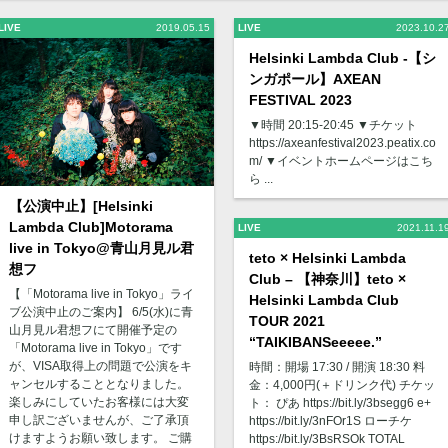
LIVE
2019.05.15
LIVE
2023.10.2
Helsinki Lambda Club -【シ
ンガポール】AXEAN
FESTIVAL 2023
▼時間 20:15-20:45 ▼チケット
https://axeanfestival2023.peatix.co
m/ ▼イベントホームページはこち
ら ...
【公演中止】[Helsinki
Lambda Club]Motorama
LIVE
2021.11.1
live in Tokyo@青山月見ル君
teto × Helsinki Lambda
想フ
Club – 【神奈川】teto ×
【「Motorama live in Tokyo」ライ
Helsinki Lambda Club
ブ公演中止のご案内】 6/5(水)に青
TOUR 2021
山月見ル君想フにて開催予定の
“TAIKIBANSeeeee.”
「Motorama live in Tokyo」です
が、VISA取得上の問題で公演をキ
時間：開場 17:30 / 開演 18:30 料
ャンセルすることとなりました。
金：4,000円(＋ドリンク代) チケッ
楽しみにしていたお客様には大変
ト： ぴあ https://bit.ly/3bsegg6 e+
申し訳ございませんが、ご了承頂
https://bit.ly/3nFOr1S ローチケ
けますようお願い致します。 ご購
https://bit.ly/3BsRSOk TOTAL