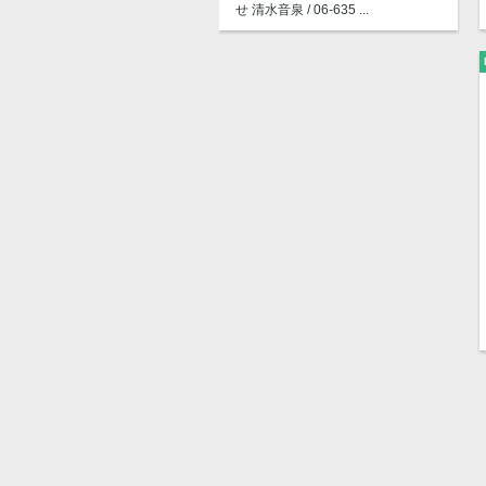
せ 清⽔⾳泉 / 06-635 ...