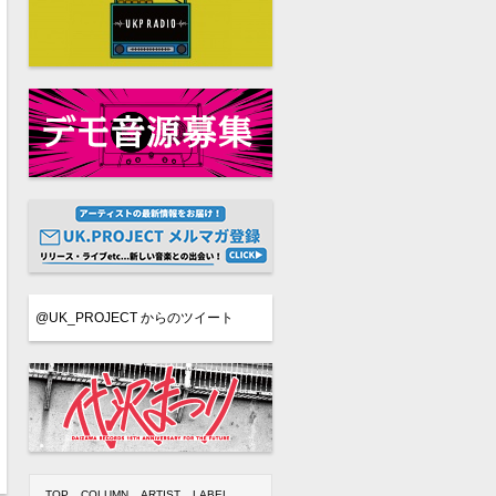
@UK_PROJECT からのツイート
TOP
COLUMN
ARTIST
LABEL