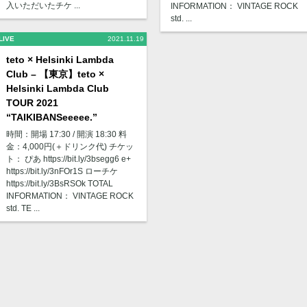
入いただいたチケ ...
INFORMATION： VINTAGE ROCK
std. ...
LIVE
2021.11.19
teto × Helsinki Lambda
Club – 【東京】teto ×
Helsinki Lambda Club
TOUR 2021
“TAIKIBANSeeeee.”
時間：開場 17:30 / 開演 18:30 料
金：4,000円(＋ドリンク代) チケッ
ト： ぴあ https://bit.ly/3bsegg6 e+
https://bit.ly/3nFOr1S ローチケ
https://bit.ly/3BsRSOk TOTAL
INFORMATION： VINTAGE ROCK
std. TE ...