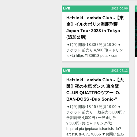
LIVE
2023.06.06
Helsinki Lambda Club -【東
京】イルカポリス海豚刑警
Japan Tour 2023 in Tokyo
(追加公演)
▼時間 開場 18:30 / 開演 19:30 ▼
チケット 前売り 4,500円(＋ドリン
ク代) https://230613.peatix.com
LIVE
2023.04.12
Helsinki Lambda Club -【大
阪】夜の本気ダンス 東名阪
CLUB QUATTROツアー”O-
BAN-DOSS -Duo Sonic-”
▼時間 開場 18:15 / 開演 19:00 ▼
チケット 前売り ⼀般前売 5,000円 /
学割前売 4,000円 / ⼀般通し券
9,500円 (共に＋ドリンク代)
https://t.pia.jp/pia/artist/artists.do?
artistsCd=C7170056 ▼お問い合わ