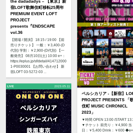
the dadadadys – 【東京】新
宿LOFT歌舞伎町移転25周年
PREMIUM EVENT LOFT
PROJECT
presents『ENDSCAPE
vol.36
【開場 / 開演】 18:15 / 19:00 【前
売りチケット】 一般：￥3,400-(D
代別) 学割：￥2,900-(D代別) 【一
般発売】 08月10日(土) 10:00 e+：
https://eplus.jp/sf/detail/414712000
1-P0030001 【お問い合わせ】 新
宿LOFT 03-5272-03 ...
LIVE
2023.05.11
ペルシカリア -【新宿】LO
PROJECT PRESENTS 「
伎町 MUSIC CHRONICL
2023」
▼時間 OPEN 13:00 /START 13:
▼チケット 前売り：￥4,900 当
日：￥5,400 Drink：￥600 ◆e