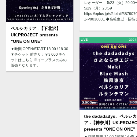
レオーダー 5/23（火）20:00
5/29（月）23:59
https://eplus.jp/sf/detail/38790
1-P0030001 ◆高校生以下招待
...
ペルシカリア -【下北沢】
UK.PROJECT presents
LIVE
2024
“ONE ON ONE”
▼時間 OPEN/START 18:00 / 18:30
▼チケット 前売り：￥3,000 チケ
ットはこちら ※イープラスのみの
販売となります。
the dadadadys、ペルシ
ア -【神奈川】UK.PROJEC
presents “ONE ON ONE”
▼時間 開場 14:00 / 開演 14:45 