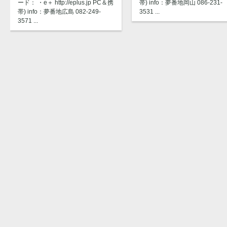
ード： ・e＋ http://eplus.jp PC＆携
帯) info：夢番地岡山 086-231-
帯) info：夢番地広島 082-249-
3531 ...
3571 ...