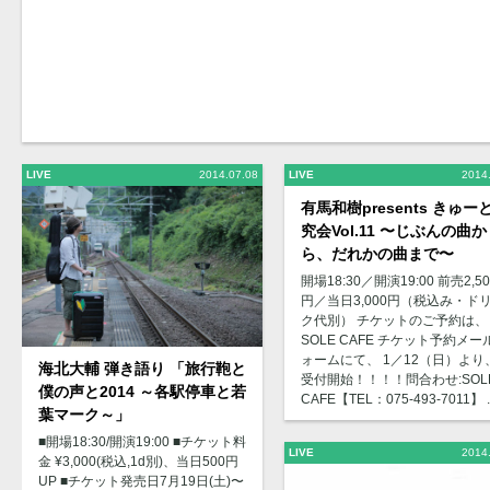
LIVE
2014.07.08
LIVE
2014
有馬和樹presents きゅー
究会Vol.11 〜じぶんの曲か
ら、だれかの曲まで〜
開場18:30／開演19:00 前売2,50
円／当日3,000円（税込み・ド
ク代別） チケットのご予約は、
SOLE CAFE チケット予約メー
ォームにて、 1／12（日）より
海北大輔 弾き語り 「旅行鞄と
受付開始！！！！問合わせ:SOL
僕の声と2014 ～各駅停車と若
CAFE【TEL：075-493-7011】 ..
葉マーク～」
■開場18:30/開演19:00 ■チケット料
LIVE
2014
金 ¥3,000(税込,1d別)、当日500円
UP ■チケット発売日7月19日(土)〜