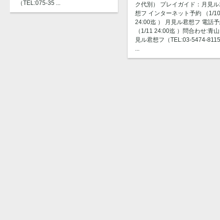
（TEL:075-35 ...
ク代別） プレイガイド：月見ル
想フ インターネット予約 （1/1
24:00迄 ） 月見ル君想フ 電話
（1/11 24:00迄 ）問合わせ:青山
見ル君想フ（TEL:03-5474-811
...