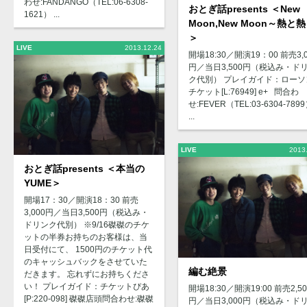
わせ:FANDANGO（TEL:06-6308-
おとぎ話presents ＜New
1621） ...
Moon,New Moon～熱と
＞
LIVE
2013.12.24
開場18:30／開演19：00 前売3,0
円／当日3,500円（税込み・ド
ク代別） プレイガイド：ローソ
チケット[L:76949] e+ 問合わ
せ:FEVER（TEL:03-6304-789
...
LIVE
2013
おとぎ話presents ＜本当の
YUME＞
開場17：30／開演18：30 前売
3,000円／当日3,500円（税込み・
ドリンク代別） ※9/16磔磔のチケ
ットの半券お持ちのお客様は、当
日受付にて、 1500円のチケット代
のキャッシュバックをさせていた
編む絶景
だきます。 忘れずにお持ちくださ
い！ プレイガイド：チケットぴあ
開場18:30／開演19:00 前売2,50
[P:220-098] 磔磔店頭問合わせ:磔磔
円／当日3,000円（税込み・ド