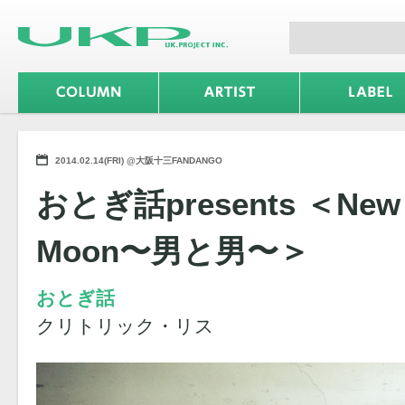
2014.02.14(FRI) @大阪十三FANDANGO
おとぎ話presents ＜New 
Moon〜男と男〜＞
おとぎ話
クリトリック・リス