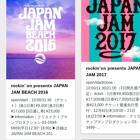
rockin’on presents JAPA
JAM 2017
open/start/close：
rockin’ on presents JAPAN
10:00/11:30/21:00（3日間共通/
JAM BEACH 2016
定） ticket：1日券¥9,400/前2
¥17,000/後2日券¥17,000/3日
open/start：10:00/11:30 《チケッ
券¥23,000 チケット最速先行受
ト》 [各1日券] ¥9,400 [各2日券]
付：12月8日(木)19:00～21日
¥17,000 [3日通し券] ¥23,000
(水)23:59 ▶︎information：ク
▶︎Information：クリエイティブマ
ティブマンプロダクション 03-
ンプロダクション 03-3499-
3499- ...
6669(平日12:00~18:00) ▶︎詳細は
JAPAN JAM BEACH 201 ...