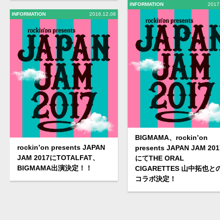
INFORMATION
2017
INFORMATION
2016.12.08
BIGMAMA、rockin’on
rockin’on presents JAPAN
presents JAPAN JAM 201
JAM 2017にTOTALFAT、
にてTHE ORAL
BIGMAMA出演決定！！
CIGARETTES 山中拓也と
コラボ決定！