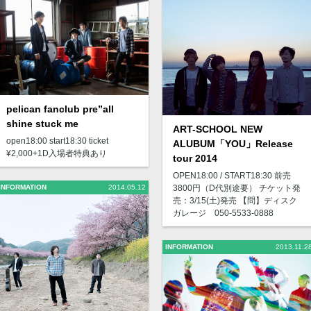
pelican fanclub pre”all
shine stuck me
ART-SCHOOL NEW
open18:00 start18:30 ticket
ALUBUM「YOU」Release
¥2,000+1D入場者特典あり
tour 2014
OPEN18:00 / START18:30 前売
INFORMATION
2014.05.12
3800円（D代別途要） チケット発
売：3/15(土)発売 【問】ディスク
ガレージ 050-5533-0888
INFORMATION
2013.11.2