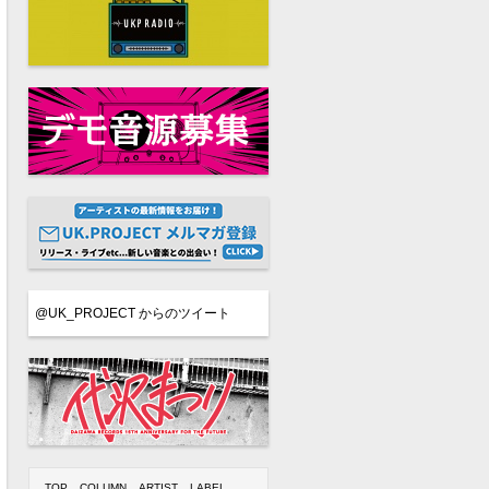
@UK_PROJECT からのツイート
TOP
COLUMN
ARTIST
LABEL