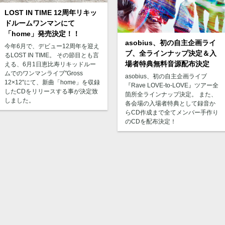
LOST IN TIME 12周年リキッ
ドルームワンマンにて
「home」発売決定！！
asobius、初の自主企画ライ
今年6月で、デビュー12周年を迎え
ブ、全ラインナップ決定＆入
るLOST IN TIME。 その節目とも言
場者特典無料音源配布決定
える、6月1日恵比寿リキッドルー
ムでのワンマンライブ"Gross
asobius、初の自主企画ライブ
12×12"にて、新曲「home」を収録
『Rave LOVE-to-LOVE』ツアー全
したCDをリリースする事が決定致
箇所全ラインナップ決定。 また、
しました。
各会場の入場者特典として録音か
らCD作成まで全てメンバー手作り
のCDを配布決定！