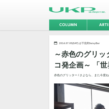
2014.07.05(SAT) @下北沢DaisyBar
～赤色のグリッタ
コ発企画～ 「世界
赤色のグリッター / さよなら、また今度ね