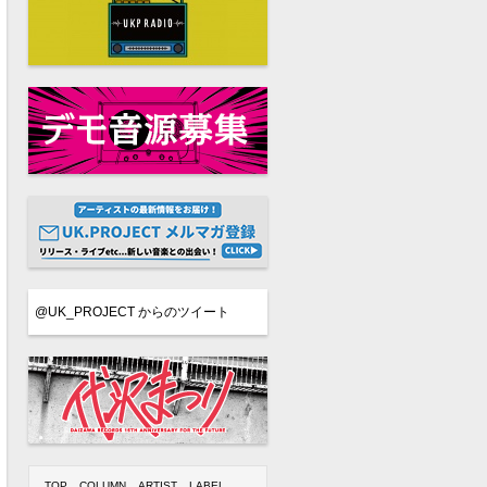
@UK_PROJECT からのツイート
TOP
COLUMN
ARTIST
LABEL