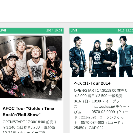
LIVE
2014.10.03
LIVE
2013.12.2
ベスコレTour 2014
OPEN/START 17:30/18:00 前売り
￥3,000 当日￥3,500 一般発売
3/16（日）10:00〜 イープラ
ス http://eplus.jp/ チケット
AFOC Tour “Golden Time
ぴあ 0570-02-9999（Pコー
Rock’n’Roll Show”
ド：221-259） ローソンチケッ
OPEN/START 17:30/18:00 前売り
ト 0570-084-003（Lコード：
￥3,240 当日券￥3,780 一般発売
25450） G/i/P 022- ...
10月4日（土）〜 イープラ