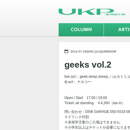
2014.07.19(SAT) @LIQUIDROOM
geeks vol.2
live act： geek sleep sheep, ハルカト
dj act： ナカコー
Open / Start 17:00 / 18:00
Ticket: all standing ￥4,300（tax in）
問い合わせ：DISK GARAGE 050-5533-08
※ドリンク代別
※未就学児童のご入場はできません
※小学生以上はチケットが必要になりま