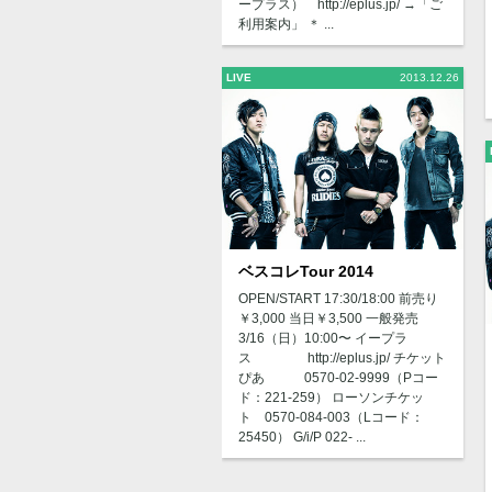
ープラス） http://eplus.jp/ →「ご
利用案内」 ＊ ...
LIVE
2013.12.26
ベスコレTour 2014
OPEN/START 17:30/18:00 前売り
￥3,000 当日￥3,500 一般発売
3/16（日）10:00〜 イープラ
ス http://eplus.jp/ チケット
ぴあ 0570-02-9999（Pコー
ド：221-259） ローソンチケッ
ト 0570-084-003（Lコード：
25450） G/i/P 022- ...