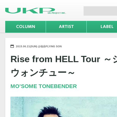
2015.06.21(SUN) @仙台FLYING SON
Rise from HELL To
ウォンチュー～
MO’SOME TONEBENDER