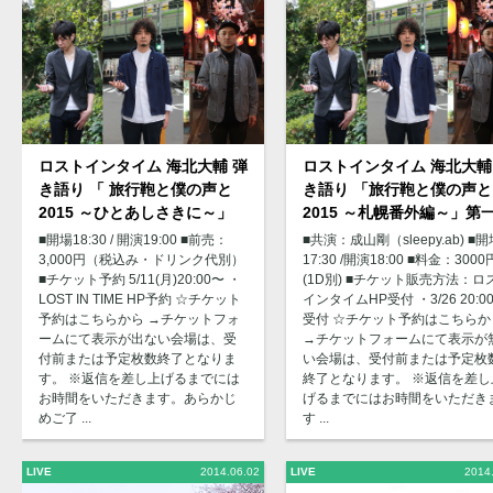
ロストインタイム 海北大輔 弾
ロストインタイム 海北大輔
き語り 「 旅行鞄と僕の声と
き語り 「旅行鞄と僕の声と
2015 ～ひとあしさきに～」
2015 ～札幌番外編～」第
■開場18:30 / 開演19:00 ■前売：
■共演：成山剛（sleepy.ab) ■開
3,000円（税込み・ドリンク代別）
17:30 /開演18:00 ■料金：3000
■チケット予約 5/11(月)20:00〜 ・
(1D別) ■チケット販売方法：ロ
LOST IN TIME HP予約 ☆チケット
インタイムHP受付 ・3/26 20:0
予約はこちらから →チケットフォ
受付 ☆チケット予約はこちらか
ームにて表示が出ない会場は、受
→チケットフォームにて表示が
付前または予定枚数終了となりま
い会場は、受付前または予定枚
す。 ※返信を差し上げるまでには
終了となります。 ※返信を差し
お時間をいただきます。あらかじ
げるまでにはお時間をいただき
めご了 ...
す ...
LIVE
2014.06.02
LIVE
2014