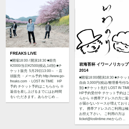
FREAKS LIVE
■開場18:00 / 開演18:30 ■前売
岩海苔杯 イワーノリカップ
¥2000/当日¥2500(税込,1d別) ■チ
2014
ケット販売 5月29日13:00～ ・店
頭販売 ・メール予約 http://www.go-
■開場18:00/開演18:30 ■チケ
freaks.com ・LOST IN TIME HP
自由 3,000円(税込/整理番号付/1
予約 チケット予約はこちらから ※
別) ■チケット先行 LOST IN TIM
返信を差し上げるまでにはお時間
HP予約受付中 チケット予約は
をいただきます。あらかじめ ...
らから ※携帯アドレスの方に返
が届かないケースが増えており
す。 携帯アドレスのご利用は極
お控え下さい。 ご利用の方は
ticket@lostintime.meからの ...